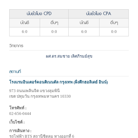
นับชั่วโมง CPD
นับชั่วโมง CPA
บัญชี
อื่นๆ
บัญชี
อื่นๆ
6:0
0:0
6:0
0:0
วิทยากร
ผศ.ดร.สมชาย เลิศภิรมย์สุข
สถานที่
โรงแรมอินเตอร์คอนติเนนตัล กรุงเทพ (ฝั่งตึกฮอลิเดย์ อินน์)
973 ถนนเพลินจิต แขวงลุมพินี
เขต ปทุมวัน กรุงเทพมหานคร 10330
โทรศัพท์ :
02-656-0444
เว็บไซต์ :
การเดินทาง :
รถไฟฟ้า BTS สถานีชิดลม ทางออกที่ 6