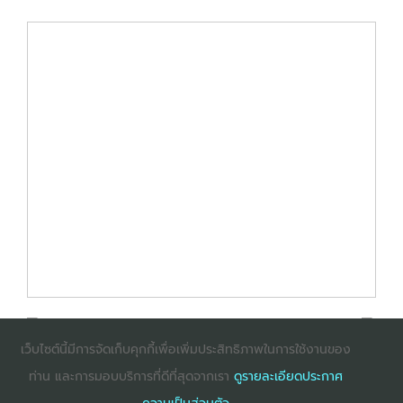
เว็บไซต์นี้มีการจัดเก็บคุกกี้เพื่อเพิ่มประสิทธิภาพในการใช้งานของ
ท่าน และการมอบบริการที่ดีที่สุดจากเรา
ดูรายละเอียดประกาศ
: InternetExplorer เวอร์ชั่น 10 ขึ้นไป
: Firefox เวอร์ชั่น