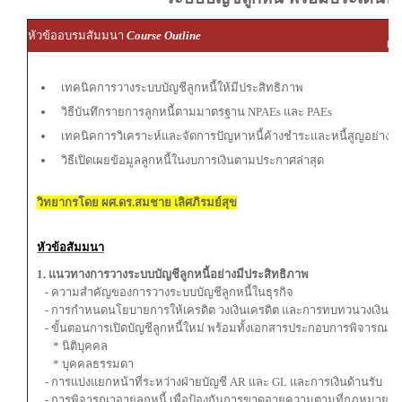
ผู
หัวข้ออบรมสัมมนา
Course Outline
ผู้
เทคนิคการวางระบบบัญชีลูกหนี้ให้มีประสิทธิภาพ
วิธีบันทึกรายการลูกหนี้ตามมาตรฐาน NPAEs และ PAEs
เทคนิคการวิเคราะห์และจัดการปัญหาหนี้ค้างชำระและหนี้สูญอย่างเ
วิธีเปิดเผยข้อมูลลูกหนี้ในงบการเงินตามประกาศล่าสุด
วิทยากรโดย ผศ.ดร.สมชาย เลิศภิรมย์สุข
หัวข้อสัมมนา
1. แนวทางการวางระบบบัญชีลูกหนี้อย่างมีประสิทธิภาพ
- ความสำคัญของการวางระบบบัญชีลูกหนี้ในธุรกิจ
- การกำหนดนโยบายการให้เครดิต วงเงินเครดิต และการทบทวนวงเงินเค
- ขั้นตอนการเปิดบัญชีลูกหนี้ใหม่ พร้อมทั้งเอกสารประกอบการพิจารณา
* นิติบุคคล
* บุคคลธรรมดา
- การแบ่งแยกหน้าที่ระหว่างฝ่ายบัญชี AR และ GL และการเงินด้านรับ
- การพิจารณาอายุลูกหนี้ เพื่อป้องกันการขาดอายุความตามที่กฎหมาย