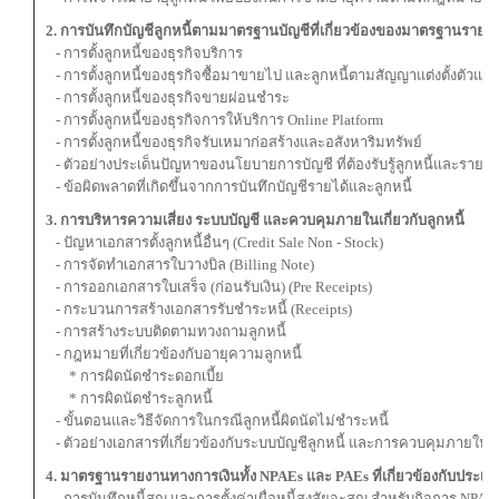
2. การบันทึกบัญชีลูกหนี้ตามมาตรฐานบัญชีที่เกี่ยวข้องของมาตรฐานรายง
- การตั้งลูกหนี้ของธุรกิจบริการ
- การตั้งลูกหนี้ของธุรกิจซื้อมาขายไป และลูกหนี้ตามสัญญาแต่งตั้งตัวแท
- การตั้งลูกหนี้ของธุรกิจขายผ่อนชำระ
- การตั้งลูกหนี้ของธุรกิจการให้บริการ Online Platform
- การตั้งลูกหนี้ของธุรกิจรับเหมาก่อสร้างและอสังหาริมทรัพย์
- ตัวอย่างประเด็นปัญหาของนโยบายการบัญชี ที่ต้องรับรู้ลูกหนี้และรายได
- ข้อผิดพลาดที่เกิดขึ้นจากการบันทึกบัญชีรายได้และลูกหนี้
3. การบริหารความเสี่ยง ระบบบัญชี และควบคุมภายในเกี่ยวกับลูกหนี้
- ปัญหาเอกสารตั้งลูกหนี้อื่นๆ (Credit Sale Non - Stock)
- การจัดทำเอกสารใบวางบิล (Billing Note)
- การออกเอกสารใบเสร็จ (ก่อนรับเงิน) (Pre Receipts)
- กระบวนการสร้างเอกสารรับชำระหนี้ (Receipts)
- การสร้างระบบติดตามทวงถามลูกหนี้
- กฎหมายที่เกี่ยวข้องกับอายุความลูกหนี้
* การผิดนัดชำระดอกเบี้ย
* การผิดนัดชำระลูกหนี้
- ขั้นตอนและวิธีจัดการในกรณีลูกหนี้ผิดนัดไม่ชำระหนี้
- ตัวอย่างเอกสารที่เกี่ยวข้องกับระบบบัญชีลูกหนี้ และการควบคุมภายใน
4. มาตรฐานรายงานทางการเงินทั้ง NPAEs และ PAEs ที่เกี่ยวข้องกับประเด็
- การบันทึกหนี้สูญ และการตั้งค่าเผื่อหนี้สงสัยจะสูญ สำหรับกิจการ NPAE