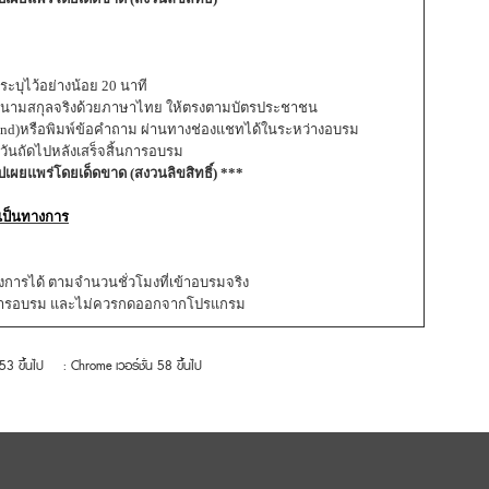
ีระบุไว้อย่างน้อย 20 นาที
นชื่อ-นามสกุลจริงด้วยภาษาไทย ให้ตรงตามบัตรประชาชน
 Hand)หรือพิมพ์ข้อคำถาม ผ่านทางช่องแชทได้ในระหว่างอบรม
นวันถัดไปหลังเสร็จสิ้นการอบรม
ไปเผยแพร่โดยเด็ดขาด (สงวนลิขสิทธิ์) ***
่เป็นทางการ
งการได้ ตามจำนวนชั่วโมงที่เข้าอบรมจริง
วลาการอบรม และไม่ควรกดออกจากโปรแกรม
 53 ขึ้นไป
: Chrome เวอร์ชั่น 58 ขึ้นไป