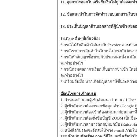
11. ศุลกากรออกใบเสร็จรับเงินไม่ถูกต้องจะทำ
12. ข้อแนะนำในการจัดทำระบบเอกสาร/ใบข
13. ประเด็นปัญหาด้านเอกสารที่ผู้นำเข้า-ส่งออ
14.Case อื่นๆที่เกี่ยวข้อง
* กรณีได้รับสินค้าไม่ตรงกับ Invoice ควรทำอ
* กรณีรายการสินค้าในใบขนไม่ตรงกับ Invoic
* กรณีทำสัญญาซื้อขายกับประเทศหนึ่ง แต่ใน B
จะทำอย่างไร
* กรณีกรมศุลกากรเรียกเก็บอากรขาเข้า โดยมี
จะทำอย่างไร
* เตรียมรับมือ หากเกิดปัญหาภาษีขึ้นระหว่าง
เงื่อนไขการเข้าอบรม
1. กำหนดจำนวนผู้เข้าสัมมนา 1 ท่าน / 1 User
2. ผู้เข้าสัมมนาต้องกรอกข้อมูล ผ่าน Google 
3. ผู้เข้าสัมมนาต้องเข้าห้องสัมมนาก่อนเวลาที่
4. ผู้เข้าสัมมนาต้องตั้งชื่อบัญชี ZOOM เป็
5. ผู้เข้าสัมมนาสามารถกดปุ่มยกมือ (Raise
6. หนังสือรับรองจะจัดส่งให้ทาง e-mail ภายใ
*** ห้ามบันทึกเสียง ภาพ วีดีโอ แชร์ หรือนำ