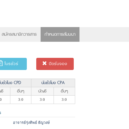
×
สมัครสมาชิกวารสาร
กำหนดการสัมมนา
โบรชัวร์
ปิดรับจอง
ับชั่วโมง CPD
นับชั่วโมง CPA
ชี
อื่นๆ
บัญชี
อื่นๆ
0
3:0
3:0
3:0
ร
อาจารย์รุ่งทิพย์ ธัญวงษ์