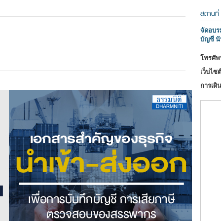
สถานที่
จัดอบร
บัญชี นั
โทรศัพท
เว็บไซต์
การเดิน