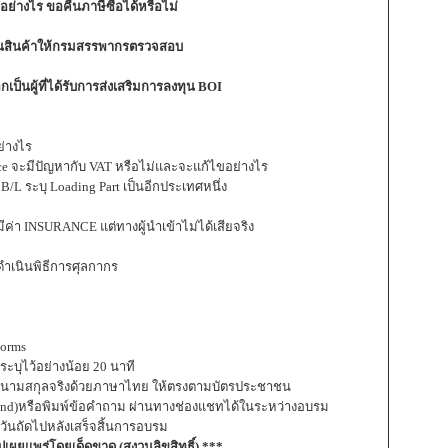
อย่างไร ขอคืนภาษีซื้อได้หรือไม่
นสินค้าให้กรมสรรพากรตรวจสอบ
กเป็นผู้ที่ได้รับการส่งเสริมการลงทุน BOI
ย่างไร
e จะมีปัญหากับ VAT หรือไม่และจะแก้ไขอย่างไร
/L ระบุ Loading Part เป็นอีกประเทศหนึ่ง
ค่า INSURANCE แต่ทางผู้นำเข้าไม่ได้เสียจริง
ดำเนินพิธีการศุลกากร
Forms
ีระบุไว้อย่างน้อย 20 นาที
นชื่อ-นามสกุลจริงด้วยภาษาไทย ให้ตรงตามบัตรประชาชน
 Hand)หรือพิมพ์ข้อคำถาม ผ่านทางช่องแชทได้ในระหว่างอบรม
นวันถัดไปหลังเสร็จสิ้นการอบรม
ไปเผยแพร่โดยเด็ดขาด (สงวนลิขสิทธิ์) ***