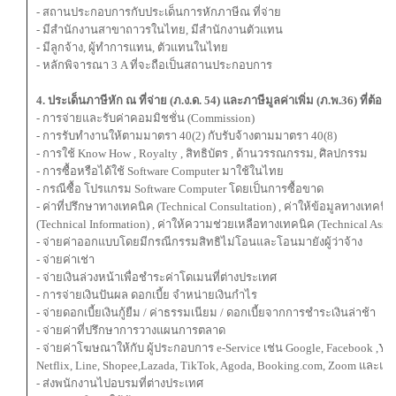
- สถานประกอบการกับประเด็นการหักภาษีณ ที่จ่าย
- มีสำนักงานสาขาถาวรในไทย, มีสำนักงานตัวแทน
- มีลูกจ้าง, ผู้ทำการแทน, ตัวแทนในไทย
- หลักพิจารณา 3 A ที่จะถือเป็นสถานประกอบการ
4. ประเด็นภาษีหัก ณ ที่จ่าย (ภ.ง.ด. 54) และภาษีมูลค่าเพิ่ม (ภ.พ.36) ที่ต้องร
- การจ่ายและรับค่าคอมมิชชั่น (Commission)
- การรับทํางานให้ตามมาตรา 40(2) กับรับจ้างตามมาตรา 40(8)
- การใช้ Know How , Royalty , สิทธิบัตร , ด้านวรรณกรรม, ศิลปกรรม
- การซื้อหรือได้ใช้ Software Computer มาใช้ในไทย
- กรณีซื้อ โปรแกรม Software Computer โดยเป็นการซื้อขาด
- ค่าที่ปรึกษาทางเทคนิค (Technical Consultation) , ค่าให้ข้อมูลทางเทคนิค
(Technical Information) , ค่าให้ความช่วยเหลือทางเทคนิค (Technical Assis
- จ่ายค่าออกแบบโดยมีกรณีกรรมสิทธิไม่โอนและโอนมายังผู้ว่าจ้าง
- จ่ายค่าเช่า
- จ่ายเงินล่วงหน้าเพื่อชําระค่าโดเมนที่ต่างประเทศ
- การจ่ายเงินปันผล ดอกเบี้ย จําหน่ายเงินกําไร
- จ่ายดอกเบี้ยเงินกู้ยืม / ค่าธรรมเนียม / ดอกเบี้ยจากการชำระเงินล่าช้า
- จ่ายค่าที่ปรึกษาการวางแผนการตลาด
- จ่ายค่าโฆษณาให้กับ ผู้ประกอบการ e-Service เช่น Google, Facebook ,Yo
Netflix, Line, Shopee,Lazada, TikTok, Agoda, Booking.com, Zoom และแพ
- ส่งพนักงานไปอบรมที่ต่างประเทศ