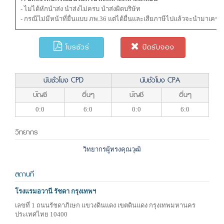
- ไม่ได้หักนำส่ง นำส่งไม่ครบ นำส่งผิดบริษัท
- กรณีไม่มีหน้าที่ยื่นแบบ ภพ.36 แต่ได้ยื่นและเสียภาษีไปแล้วจะนํามาเครดิ
โบรชัวร์
ปิดรับจอง
นับชั่วโมง CPD
นับชั่วโมง CPA
บัญชี
อื่นๆ
บัญชี
อื่นๆ
0:0
6:0
0:0
6:0
วิทยากร
วิทยากรผู้ทรงคุณวุฒิ
สถานที่
โรงแรมอวานี รัชดา กรุงเทพฯ
เลขที่ 1 ถนนรัชดาภิเษก แขวงดินแดง เขตดินแดง กรุงเทพมหานคร
ประเทศไทย 10400