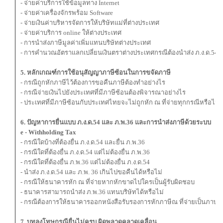
- จ่ายค่าบริการใช้ข้อมูลทาง Internet
- จ่ายค่าเครื่องจักรพร้อม Software
- จ่ายเงินค่าบริหารจัดการให้บริษัทแม่ที่ต่างประเทศ
- จ่ายค่าบริการ online ให้ต่างประเทศ
- การนําส่งภาษีมูลค่าเพิ่มแทนบริษัทต่างประเทศ
- การคำนวณอัตราแลกเปลี่ยนเงินตราต่างประเทศกรณีต้องนำส่ง ภ.ง.ด.54 
5. หลักเกณฑ์การใช้อนุสัญญาภาษีซ้อนในการขจัดภาษี
- กรณีถูกหักภาษีไว้ต้องการขอคืนภาษีต้องทำอย่างไร
- กรณีจ่ายเงินไปยังประเทศที่มีภาษีซ้อนต้องพิจารณาอย่างไร
- ประเทศที่มีภาษีซ้อนกับประเทศไทยจะไม่ถูกหัก ณ ที่จ่ายทุกกรณีหรือไม่
6. ปัญหาการยื่นแบบ ภ.ง.ด.54 และ ภ.พ.36 และการนําส่งภาษีด้วยระบบ
e - Withholding Tax
- กรณีใดบ้างที่ต้องยื่น ภ.ง.ด.54 และยื่น ภ.พ.36
- กรณีใดที่ต้องยื่น ภ.ง.ด.54 แต่ไม่ต้องยื่น ภ.พ.36
- กรณีใดที่ต้องยื่น ภ.พ.36 แต่ไม่ต้องยื่น ภ.ง.ด.54
- นำส่ง ภ.ง.ด.54 และ ภ.พ. 36 เกินไปขอคืนได้หรือไม่
- กรณีให้ธนาคารหัก ณ ที่จ่ายหากหักขาดไปใครเป็นผู้รับผิดชอบ
- ธนาคารสามารถนําส่ง ภ.พ.36 แทนบริษัทได้หรือไม่
- กรณีต้องการให้ธนาคารออกหนังสือรับรองการหักภาษีณ ที่จ่ายเป็นภาษาอ
7. บทลงโทษกรณียื่นไม่ครบ ผิดพลาดคลาดเคลื่อน