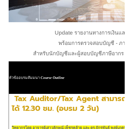
Update รายงานทางการเงินและ
พร้อมการตรวจสอบบัญชี - ภาษี
สำหรับนักบัญชีและผู้สอบบัญชีภาษีอากร (
C
หัวข้ออบรมสัมมนา
Course Outline
Tax Auditor/Tax Agent สามารถนั
ได้ 12.30 ชม. (อบรม 2 วัน)
วิทยากรโดย อาจารย์เสาวลักษณ์ เพ็ชรคล้าย และ ดร.จักรพันธ์ พงษ์เภตรา