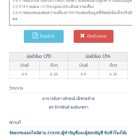
3.4 การตอบรับงานหรือการคงไว้ซึ่งความสัมพันธ์กับลูกค้างานสอบบัญชี แ
3.5 การวางแผน / การระบุและประเมินความเสี่ยง
3.6 การตอบสนองต่อความเสี่ยงจากการแสดงข้อมูลที่ขัดต่อข้อเท็จจริงอันเป
ผล
โบรชัวร์
ปิดรับจอง
นับชั่วโมง CPD
นับชั่วโมง CPA
บัญชี
อื่นๆ
บัญชี
อื่นๆ
6:0
6:30
6:0
6:30
วิทยากร
อาจารย์เสาวลักษณ์ เพ็ชรคล้าย
ดร.จักรพันธ์ พงษ์เภตรา
สถานที่
จัดอบรมออนไลน์ผ่าน ZOOM (ผู้ทำบัญชีและผู้สอบบัญชี นับชั่วโมงได้)