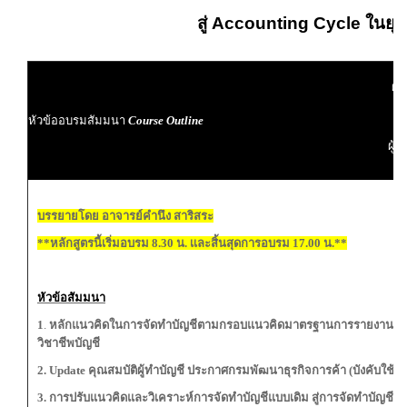
สู่ Accounting Cycle
ในยุคด
ผู้
หัวข้ออบรมสัมมนา
Course Outline
ผู้
บรรยายโดย อาจารย์คำนึง สาริสระ
**หลักสูตรนี้เริ่มอบรม 8.30 น. เเละสิ้นสุดการอบรม 17.00 น.**
หัวข้อสัมมนา
1
.
หลักแนวคิดในการจัดทำบัญชีตามกรอบแนวคิดมาตรฐานการรายงานทาง
วิชาชีพบัญชี
2. Update คุณสมบัติผู้ทำบัญชี ประกาศกรมพัฒนาธุรกิจการค้า (บังคับใช้ 
3. การปรับแนวคิดและวิเคราะห์การจัดทำบัญชีแบบเดิม สู่การจัดทำบัญชีแ