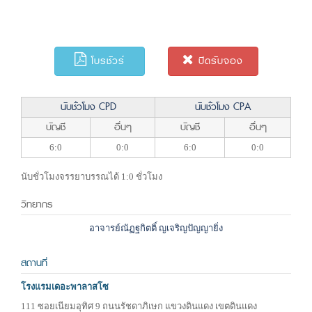
โบรชัวร์
ปิดรับจอง
นับชั่วโมง CPD
นับชั่วโมง CPA
บัญชี
อื่นๆ
บัญชี
อื่นๆ
6:0
0:0
6:0
0:0
นับชั่วโมงจรรยาบรรณได้ 1:0 ชั่วโมง
วิทยากร
อาจารย์ณัฏฐกิตติ์ ญเจริญปัญญายิ่ง
สถานที่
โรงแรมเดอะพาลาสโซ
111 ซอยเนียมอุทิศ 9 ถนนรัชดาภิเษก แขวงดินแดง เขตดินแดง