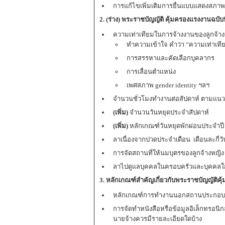
การแก้ไขเพิ่มเติมการยื่นแบบแสดงสภา
2. (ร่าง
)
พระราชบัญญัติ คุ้มครองแรงงานฉบับที
ความเท่าเทียมในการจ้างงานของลูกจ้า
ทำความเข้าใจ คำว่า “ความเท่าเที
การสรรหาและคัดเลือกบุคลากร
การเลื่อนตำแหน่ง
เพศสภาพ gender identity ฯลฯ
จำนวนชั่วโมงทำงานต่อสัปดาห์ ตามแนว
(เพิ่ม)
จำนวนวันหยุดประจำสัปดาห์
(เพิ่ม)
หลักเกณฑ์วันหยุดพักผ่อนประจำปี
ลาเนื่องจากปวดประจำเดือน
เดือนละกี่
การจัดสถานที่ให้นมบุตรของลูกจ้างหญิง
ลาไปดูแลบุคคลในครอบครัวและบุคคลใกล
3. หลักเกณฑ์สำคัญเกี่ยวกับพระราชบัญญัติคุ้
หลักเกณฑ์การทำงานนอกสถานประกอบก
การจัดทำหนังสือหรือข้อมูลอิเล็กทรอ
นายจ้างควรมีรายละเอียดใดบ้าง