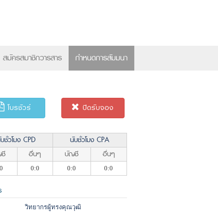
×
สมัครสมาชิกวารสาร
กำหนดการสัมมนา
โบรชัวร์
ปิดรับจอง
ับชั่วโมง CPD
นับชั่วโมง CPA
ชี
อื่นๆ
บัญชี
อื่นๆ
0
0:0
0:0
0:0
ร
วิทยากรผู้ทรงคุณวุฒิ