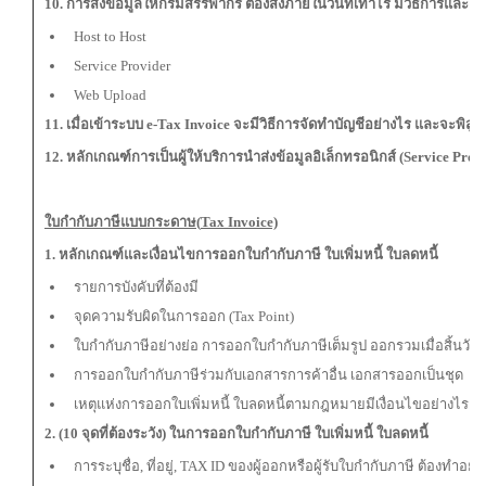
10. การส่งข้อมูลให้กรมสรรพากร ต้องส่งภายในวันที่เท่าไร มีวิธีการและเง
Host to Host
Service Provider
Web Upload
11. เมื่อเข้าระบบ
e-Tax Invoice จะมีวิธีการจัดทำบัญชีอย่างไร และจะพิสู
12. หลักเกณฑ์การเป็นผู้ให้บริการนำส่งข้อมูลอิเล็กทรอนิกส์ (
Service Prov
ใบกำกับภาษีแบบกระดาษ(
Tax Invoice)
1. หลักเกณฑ์และเงื่อนไขการออกใบกำกับภาษี ใบเพิ่มหนี้ ใบลดหนี้
รายการบังคับที่ต้องมี
จุดความรับผิดในการออก (Tax Point)
ใบกำกับภาษีอย่างย่อ การออกใบกำกับภาษีเต็มรูป ออกรวมเมื่อสิ้นวันไ
การออกใบกำกับภาษีร่วมกับเอกสารการค้าอื่น เอกสารออกเป็นชุด
เหตุแห่งการออกใบเพิ่มหนี้ ใบลดหนี้ตามกฎหมายมีเงื่อนไขอย่างไร
2. (10 จุดที่ต้องระวัง) ในการออกใบกำกับภาษี ใบเพิ่มหนี้ ใบลดหนี้
การระบุชื่อ, ที่อยู่, TAX ID ของผู้ออกหรือผู้รับใบกำกับภาษี ต้องทำอย่