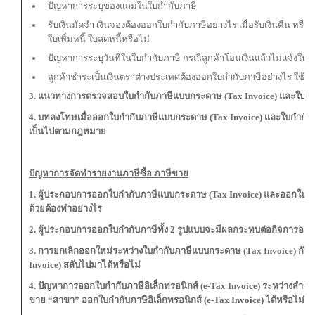
ปัญหาการระบุของแถมในใบกำกับภาษี
รับเงินมัดจำ เงินจองต้องออกใบกำกับภาษีอย่างไร เมื่อรับเงินคืน หรือจ่
ใบเพิ่มหนี้ ใบลดหนี้หรือไม่
ปัญหาการระบุวันที่ในใบกำกับภาษี กรณีลูกค้าโอนเงินแล้วไม่แจ้งให้
ลูกค้าชำระเป็นเงินตราต่างประเทศต้องออกใบกำกับภาษีอย่างไร ใช้อั
3. แนวทางการตรวจสอบใบกำกับภาษีแบบกระดาษ (
Tax Invoice) และใบกำก
4. บทลงโทษเมื่อออกใบกำกับภาษีแบบกระดาษ (
Tax Invoice) และใบกำกับภา
เป็นไปตามกฎหมาย
ปัญหาการจัดทำรายงานภาษีซื้อ ภาษีขาย
1.
ผู้ประกอบการออกใบกำกับภาษีแบบกระดาษ (
Tax Invoice) และออกใบกำก
ด้วยต้องทำอย่างไร
2. ผู้ประกอบการออกใบกำกับภาษีทั้ง 2 รูปแบบจะมีผลกระทบต่อกิจการอย่า
3. การยกเลิกออกใหม่ระหว่างใบกำกับภาษีแบบกระดาษ (
Tax Invoice) กับ
Invoice) สลับไปมาได้หรือไม่
4. ปัญหาการออกใบกำกับภาษีอิเล็กทรอนิกส์ (
e-Tax Invoice) ระหว่างสำน
ขาย “สาขา” ออกใบกำกับภาษีอิเล็กทรอนิกส์ (e-Tax Invoice) ได้หรือไม่