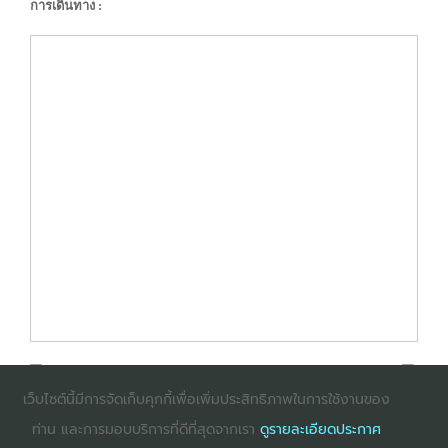
การเดินทาง :
เว็บไซต์นี้มีการจัดเก็บคุกกี้เพื่อเพิ่มประสิทธิภาพในการใช้งานของ
ท่าน และการมอบบริการที่ดีที่สุดจากเรา
ดูรายละเอียดประกาศ
: InternetExplorer เวอร์ชั่น 10 ขึ้นไป
: Firefox เวอร์ชั่น