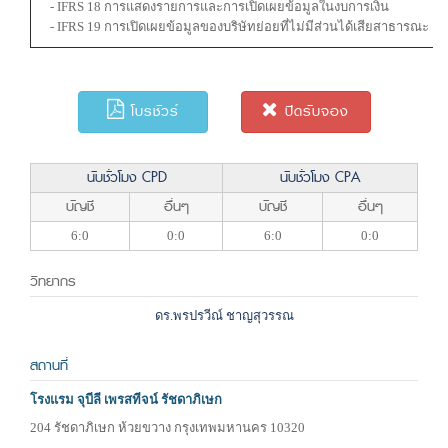
- IFRS 18 การแสดงรายการและการเปิดเผยข้อมูลในงบการเงิน
- IFRS 19 การเปิดเผยข้อมูลของบริษัทย่อยที่ไม่มีส่วนได้เสียสาธารณะ
โบรชัวร์
ปิดรับจอง
นับชั่วโมง CPD
นับชั่วโมง CPA
บัญชี
อื่นๆ
บัญชี
อื่นๆ
6:0
0:0
6:0
0:0
วิทยากร
ดร.พรปรวีณ์ ชาญสุวรรณ
สถานที่
โรงแรม จุบีลี เพรสทีจน์ รัชดาภิเษก
204 รัชดาภิเษก ห้วยขวาง กรุงเทพมหานคร 10320