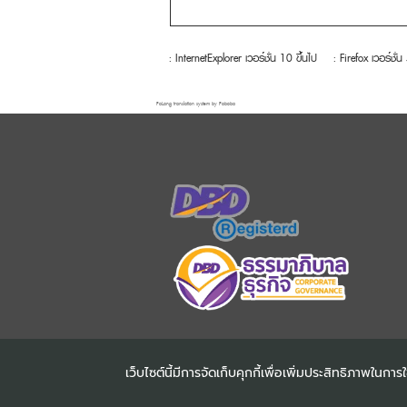
: InternetExplorer เวอร์ชั่น 10 ขึ้นไป
: Firefox เวอร์ชั่น
FaLang translation system by Faboba
เว็บไซต์นี้มีการจัดเก็บคุกกี้เพื่อเพิ่มประสิทธิภาพใน
COPYRIGHT ©2025
DHARMN