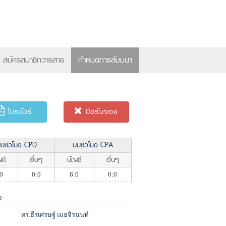
×
สมัครสมาชิกวารสาร
กำหนดการสัมมนา
โบรชัวร์
ปิดรับจอง
ับชั่วโมง CPD
นับชั่วโมง CPA
ชี
อื่นๆ
บัญชี
อื่นๆ
0
0:0
6:0
0:0
ร
ดร.ธีรเศรษฐ์ เมธจิรนนท์