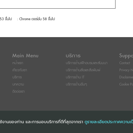
 53 ขึ้นไป
: Chrome เวอร์ชั่น 58 ขึ้นไป
Main Menu
บริการ
Suppo
หน้าแรก
บริการด้านฝึกอบรมและสัมมนา
Contact
เกี่ยวกับเรา
บริการด้านสื่อและสิ่งพิมพ์
Privacy N
บริการ
บริการด้าน IT
Disclaime
บทความ
บริการด้านอื่นๆ
Cookie Po
ติดต่อเรา
การใช้งานของท่าน และการมอบบริการที่ดีที่สุดจากเรา
ดูรายละเอียดประกาศความเป
ITI SEMINAR AND TRAINING CO., LTD
ALL RIGHTS RESERVED. E-COMMERCIAL RE