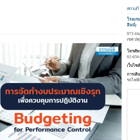
สถานที่
โรงแรมอ
อินน์)
973 ถน
เขต ปท
โทรศัพท
02-656
เว็บไซต์
การเดิน
รถไฟฟ้