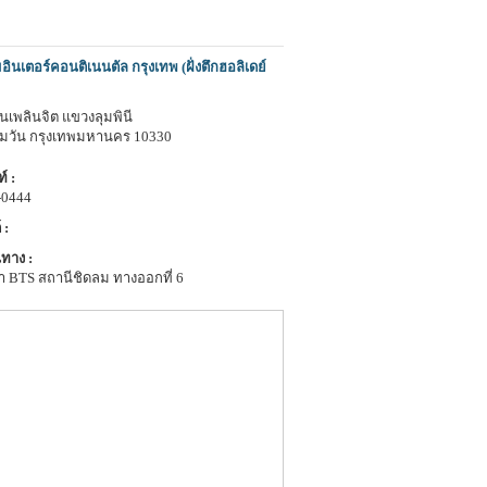
ินเตอร์คอนติเนนตัล กรุงเทพ (ฝั่งตึกฮอลิเดย์
นเพลินจิต แขวงลุมพินี
ุมวัน กรุงเทพมหานคร 10330
์ :
-0444
 :
ทาง :
า BTS สถานีชิดลม ทางออกที่ 6