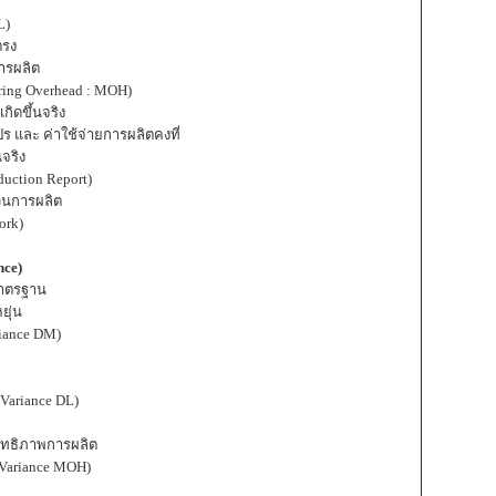
L)
ตรง
ารผลิต
ring Overhead : MOH)
กิดขึ้นจริง
และ ค่าใช้จ่ายการผลิตคงที่
จริง
uction Report)
วนการผลิต
ork)
nce)
มาตรฐาน
ยุ่น
riance DM)
Variance DL)
ทธิภาพการผลิต
(Variance MOH)