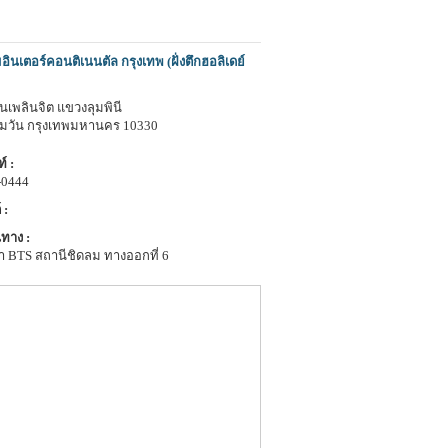
ินเตอร์คอนติเนนตัล กรุงเทพ (ฝั่งตึกฮอลิเดย์
นเพลินจิต แขวงลุมพินี
ุมวัน กรุงเทพมหานคร 10330
์ :
-0444
 :
ทาง :
า BTS สถานีชิดลม ทางออกที่ 6