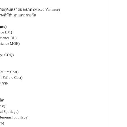
ัตถุดิบหลายประเภท (Mixed Variance)
ที่มีต้นทุนแตกต่างกัน
nce)
nce DM)
riance DL)
ariance MOH)
ity: COQ)
ilure Cost)
Failure Cost)
ุณภาพ
ลิต
ost)
l Spoilage)
normal Spoilage)
rp)