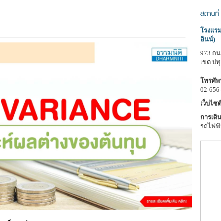
สถานที่
โรงแรมอ
อินน์)
973 ถน
เขต ปท
โทรศัพท
02-656
เว็บไซต์
การเดิน
รถไฟฟ้