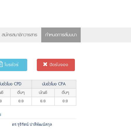
×
สมัครสมาชิกวารสาร
กำหนดการสัมมนา
โบรชัวร์
ปิดรับจอง
ับชั่วโมง CPD
นับชั่วโมง CPA
ชี
อื่นๆ
บัญชี
อื่นๆ
0
0:0
6:0
0:0
ร
ดร.รุจิรัตน์ ปาลีพัฒน์สกุล