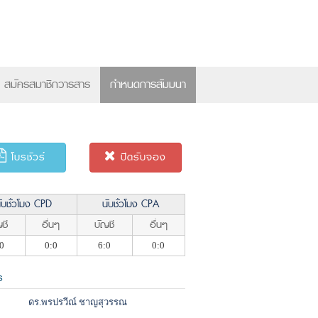
×
สมัครสมาชิกวารสาร
กำหนดการสัมมนา
โบรชัวร์
ปิดรับจอง
ับชั่วโมง CPD
นับชั่วโมง CPA
ชี
อื่นๆ
บัญชี
อื่นๆ
0
0:0
6:0
0:0
ร
ดร.พรปรวีณ์ ชาญสุวรรณ