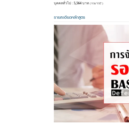
บุคคลทั่วไป :
5,564
บาท
( รวม VAT )
รายละเอียดหลักสูตร