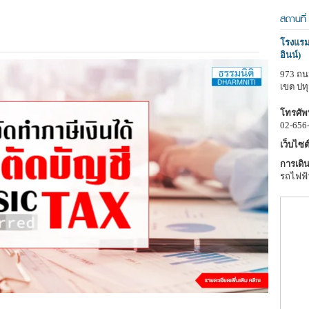
สถานที่
โรงแรมอ
อินน์)
973 ถน
เขต ปท
โทรศัพท
02-656
เว็บไซต์
การเดิน
รถไฟฟ้