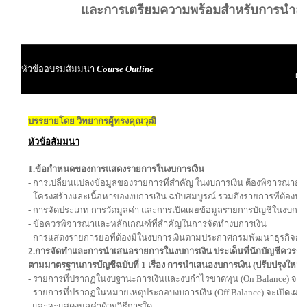
และการเตรียมความพร้อมสำหรับการนำส่ง
ผู
หัวข้ออบรมสัมมนา
Course Outline
ผู้
บรรยายโดย วิทยากรผู้ทรงคุณวุฒิ
หัวข้อสัมมนา
1.ข้อกำหนดของการแสดงรายการในงบการเงิน
- การเปลี่ยนแปลงข้อมูลของรายการที่สำคัญ ในงบการเงิน ต้องพิจารณาอะ
- โครงสร้างและเนื้อหาของงบการเงิน ฉบับสมบูรณ์ รวมถึงรายการที่ต้องป
- การจัดประเภท การวัดมูลค่า และการเปิดเผยข้อมูลรายการบัญชีในงบการ
- ข้อควรพิจารณาและหลักเกณฑ์ที่สำคัญในการจัดทำงบการเงิน
- การแสดงรายการย่อที่ต้องมีในงบการเงินตามประกาศกรมพัฒนาธุรกิจการ
2.การจัดทำและการนำเสนอรายการในงบการเงิน ประเด็นที่นักบัญชีควรระว
ตามมาตรฐานการบัญชี
ฉบับที่ 1 เรื่อง การนำเสนองบการเงิน (ปรับปรุงใหม่)
- รายการที่ปรากฏในงบฐานะการเงินและงบกำไรขาดทุน (On Balance) จะเ
- รายการที่ปรากฏในหมายเหตุประกอบงบการเงิน (Off Balance) จะเปิดเผ
และจะแสดงมูลค่าด้วยวิธีการใด