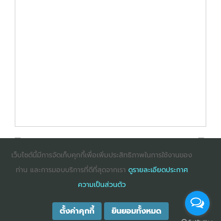
เว็บไซต์นี้มีการจัดเก็บคุกกี้เพื่อเพิ่มประสิทธิภาพในการใช้งานของ
ท่าน และการมอบบริการที่ดีที่สุดจากเรา
ดูรายละเอียดประกาศ
: InternetExplorer เวอร์ชั่น 10 ขึ้นไป
: Firefox เวอร์ชั่น
ความเป็นส่วนตัว
53 ขึ้นไป
: Chrome เวอร์ชั่น 58 ขึ้นไป
ตั้งค่าคุกกี้
ยินยอมทั้งหมด
COPYRIGHT ©2025
DHARMNITI SEMINAR AND TRAINING CO., LTD
ALL