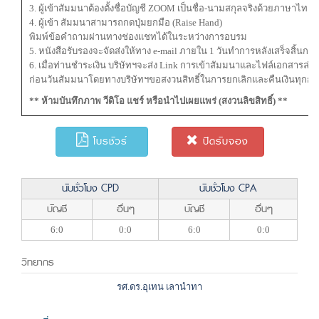
3. ผู้เข้าสัมมนาต้องตั้งชื่อบัญชี ZOOM เป็นชื่อ-นามสกุลจริงด้วยภาษาไท
4. ผู้เข้า สัมมนาสามารถกดปุ่มยกมือ (Raise Hand)
พิมพ์ข้อคำถามผ่านทางช่องแชทได้ในระหว่างการอบรม
5. หนังสือรับรองจะจัดส่งให้ทาง e-mail ภายใน 1 วันทำการหลังเสร็จสิ้นก
6. เมื่อท่านชำระเงิน บริษัทฯจะส่ง Link การเข้าสัมมนาและไฟล์เอกสารล่ว
ก่อนวันสัมมนาโดยทางบริษัทฯขอสงวนสิทธิ์ในการยกเลิกและคืนเงินทุกกร
** ห้ามบันทึกภาพ วีดิโอ แชร์ หรือนำไปเผยแพร่ (สงวนลิขสิทธิ์) **
โบรชัวร์
ปิดรับจอง
นับชั่วโมง CPD
นับชั่วโมง CPA
บัญชี
อื่นๆ
บัญชี
อื่นๆ
6:0
0:0
6:0
0:0
วิทยากร
รศ.ดร.อุเทน เลานำทา