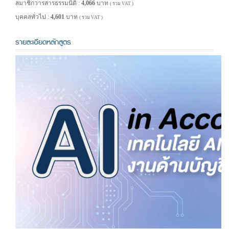
สมาชิกวารสารธรรมนิติ :
4,066
บาท
( รวม VAT )
บุคคลทั่วไป :
4,601
บาท
( รวม VAT )
รายละเอียดหลักสูตร