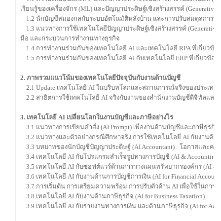
เรียนรู้ของเครื่องจักร (ML) และปัญญาประดิษฐ์เชิงสร้างสรรค์ (Generative A
1.2 นักบัญชีสมองกลกับระบบอัตโนมัติหลังบ้าน และการปรับสมดุลการท
1.3 แนวทางการใช้เทคโนโลยีปัญญาประดิษฐ์เชิงสร้างสรรค์ (Generative AI
มือ และกระบวนการทำงานทางธุรกิจ
1.4 การทำงานร่วมกันของเทคโนโลยี AI และเทคโนโลยี RPA ที่เกี่ยวข้องก
1.5 การทำงานร่วมกันของเทคโนโลยี AI กับเทคโนโลยี ERP ที่เกี่ยวข้องก
2. ภาพรวมแนวโน้มของเทคโนโลยีปัจจุบันกับงานด้านบัญชี
2.1 Update เทคโนโลยี AI ในบริบทโลกและสถานการณ์จริงของประเทศไท
2.2 สาธิตการใช้เทคโนโลยี AI จริงกับงานของสำนักงานบัญชีดิจิทัลและส
3. เทคโนโลยี AI เปลี่ยนโลกในงานบัญชีและภาษีอย่างไร
3.1 แนวทางการเขียนคำสั่ง (AI Prompt) เพื่องานด้านบัญชีและภาษีธุรกิจ
3.2 แนวทางและตัวอย่างกรณีศึกษาจริง การใช้เทคโนโลยี AI กับงานด้าน
3.3 บทบาทของนักบัญชีปัญญาประดิษฐ์ (AI Accountant) : โอกาสและความ
3.4 เทคโนโลยี AI กับโปรแกรมสำเร็จรูปทางการบัญชี (AI & Accounting S
3.5 เทคโนโลยี AI กับซอฟต์แวร์ด้านการวางแผนทรัพยากรองค์กร (AI & E
3.6 เทคโนโลยี AI กับงานด้านการบัญชีการเงิน (AI for Financial Account
3.7 การเริ่มต้น การเตรียมความพร้อม การปรับตัวด้าน AI เพื่อใช้ในการ
3.8 เทคโนโลยี AI กับงานด้านภาษีธุรกิจ (AI for Business Taxation)
3.9 เทคโนโลยี AI กับรายงานทางการเงิน และด้านภาษีธุรกิจ (Ai for Acco