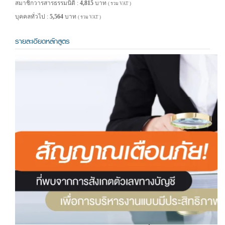
สมาชิกวารสารธรรมนิติ :
4,815
บาท
( รวม VAT )
บุคคลทั่วไป :
5,564
บาท
( รวม VAT )
รายละเอียดหลักสูตร