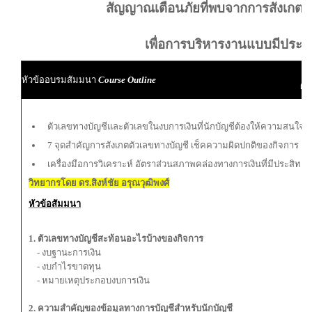
สัญญาณเตือนภัยที่พบจากการสังเกตต
เพื่อการบริหารงานแบบมีประส
ผู
หัวข้ออบรมสัมมนา
Course Outline
ผู้
ตัวเลขทางบัญชีและตัวเลขในงบการเงินที่นักบัญชีต้องให้ความสนใจแ
7 จุดสำคัญการสังเกตตัวเลขทางบัญชี เช็คความผิดปกติของกิจการ
เครื่องมือการวิเคราะห์ อัตราส่วนสภาพคล่องทางการเงินที่มีประสิทธิ
วิทยากรโดย ดร.สิงห์ชัย อรุณวุฒิพงศ์
หัวข้อสัมมนา
1. ตัวเลขทางบัญชีสะท้อนอะไรบ้างของกิจการ
- งบฐานะการเงิน
- งบกำไรขาดทุน
- หมายเหตุประกอบงบการเงิน
2. ความสำคัญของข้อมูลทางการบัญชีสำหรับนักบัญชี