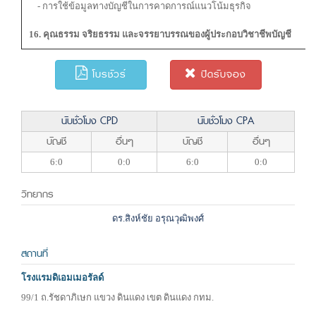
- การใช้ข้อมูลทางบัญชีในการคาดการณ์แนวโน้มธุรกิจ
16. คุณธรรม จริยธรรม และจรรยาบรรณของผู้ประกอบวิชาชีพบัญชี
โบรชัวร์
ปิดรับจอง
นับชั่วโมง CPD
นับชั่วโมง CPA
บัญชี
อื่นๆ
บัญชี
อื่นๆ
6:0
0:0
6:0
0:0
วิทยากร
ดร.สิงห์ชัย อรุณวุฒิพงศ์
สถานที่
โรงแรมดิเอมเมอรัลด์
99/1 ถ.รัชดาภิเษก แขวง ดินแดง เขต ดินแดง กทม.