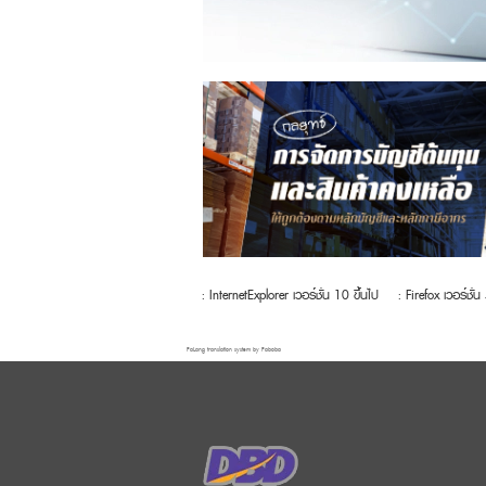
: InternetExplorer เวอร์ชั่น 10 ขึ้นไป
: Firefox เวอร์ชั่น
FaLang translation system by Faboba