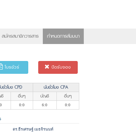
×
สมัครสมาชิกวารสาร
กำหนดการสัมมนา
โบรชัวร์
ปิดรับจอง
ับชั่วโมง CPD
นับชั่วโมง CPA
ชี
อื่นๆ
บัญชี
อื่นๆ
0
0:0
6:0
0:0
ร
ดร.ธีรเศรษฐ์ เมธจิรนนท์