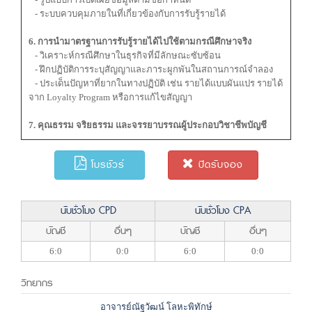
- ระบบควบคุมภายในที่เกี่ยวข้องกับการรับรู้รายได้
6. การนำมาตรฐานการรับรู้รายได้ไปใช้ตามกรณีศึกษาจริง
- วิเคราะห์กรณีศึกษาในธุรกิจที่มีลักษณะซับซ้อน
- ฝึกปฏิบัติการระบุสัญญาและภาระผูกพันในสถานการณ์จำลอง
- ประเด็นปัญหาที่ยากในทางปฏิบัติ เช่น รายได้แบบผันแปร รายได้
จาก Loyalty Program หรือการแก้ไขสัญญา
7. คุณธรรม จริยธรรม และจรรยาบรรณผู้ประกอบวิชาชีพบัญชี
โบรชัวร์
ปิดรับจอง
นับชั่วโมง CPD
นับชั่วโมง CPA
บัญชี
อื่นๆ
บัญชี
อื่นๆ
6:0
0:0
6:0
0:0
วิทยากร
อาจารย์ณัฐวัฒน์ โลหะพิทักษ์