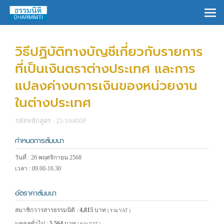
×
วิธีปฏิบัติทางบัญชีเกี่ยวกับรายการ
ที่เป็นเงินตราต่างประเทศ และการ
แปลงค่างบการเงินของหน่วยงาน
ในต่างประเทศ
รหัสหลักสูตร : 21/10400P
กำหนดการสัมมนา
วันที่ : 26 พฤศจิกายน 2568
เวลา : 09.00-16.30
อัตราค่าสัมมนา
สมาชิกวารสารธรรมนิติ :
4,815
บาท
( รวม VAT )
บุคคลทั่วไป :
5,564
บาท