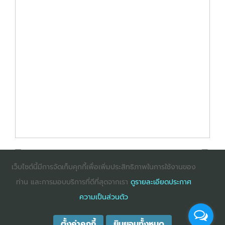
เว็บไซต์นี้มีการจัดเก็บคุกกี้เพื่อเพิ่มประสิทธิภาพในการใช้งานของ
ท่าน และการมอบบริการที่ดีที่สุดจากเรา
ดูรายละเอียดประกาศ
: InternetExplorer เวอร์ชั่น 10 ขึ้นไป
: Firefox เวอร์ชั่น
ความเป็นส่วนตัว
53 ขึ้นไป
: Chrome เวอร์ชั่น 58 ขึ้นไป
ตั้งค่าคุกกี้
ยินยอมทั้งหมด