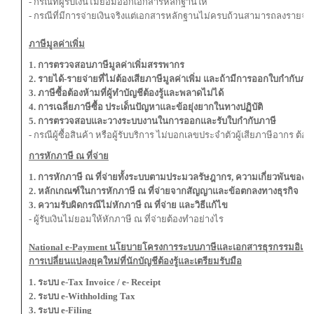
- กรณีที่ผู้รับเงินไม่ยอมออกเอกสารหลักฐานให้
- กรณีที่มีการจ่ายเงินจริงแต่เอกสารหลักฐานไม่ครบถ้วนสามารถลงรายจ่าย
ภาษีมูลค่าเพิ่ม
1. การตรวจสอบภาษีมูลค่าเพิ่มสรรพากร
2. รายได้-รายจ่ายที่ไม่ต้องเสียภาษีมูลค่าเพิ่ม และถ้ามีการออกใบกำกับภาษ
3. ภาษีซื้อต้องห้ามที่ผู้ทำบัญชีต้องรู้และพลาดไม่ได้
4. การเฉลี่ยภาษีซื้อ ประเด็นปัญหาและข้อยุ่งยากในทางปฏิบัติ
5. การตรวจสอบและวางระบบงานในการออกและรับใบกำกับภาษี
- กรณีผู้ซื้อสินค้า หรือผู้รับบริการ ไม่บอกเลขประจำตัวผู้เสียภาษีอากร 
การหักภาษี ณ ที่จ่าย
1. การหักภาษี ณ ที่จ่ายทั้งระบบตามประมวลรัษฎากร, ความเกี่ยวพันของก
2. หลักเกณฑ์ในการหักภาษี ณ ที่จ่ายจากสัญญาและข้อตกลงทางธุรกิจ
3. ความรับผิดกรณีไม่หักภาษี ณ ที่จ่าย และวิธีแก้ไข
- ผู้รับเงินไม่ยอมให้หักภาษี ณ ที่จ่ายต้องทำอย่างไร
National e-Payment นโยบายโครงการระบบภาษีและเอกสารธุรกรรมอิเล็ก
การเปลี่ยนแปลงยุคใหม่ที่นักบัญชีต้องรู้และเตรียมรับมือ
1. ระบบ
e-Tax Invoice / e- Receipt
2. ระบบ e-Withholding Tax
3. ระบบ e-Filing