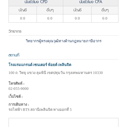
นับชั่วโมง CPD
นับชั่วโมง CPA
บัญชี
อื่นๆ
บัญชี
อื่นๆ
0:0
6:0
0:0
6:0
วิทยากร
วิทยากรผู้ทรงคุณวุฒิทางด้านกฎหมายภาษีอากร
สถานที่
โรงแรมแกรนด์ เซนเตอร์ พ้อยต์ เพลินจิต
100 ถ. วิทยุ แขวง ลุมพินี เขตปทุมวัน กรุงเทพมหานคร 10330
โทรศัพท์ :
02-055-9000
เว็บไซต์ :
การเดินทาง :
รถไฟฟ้า BTS สถานีเพลินจิต ทางออกที่ 5