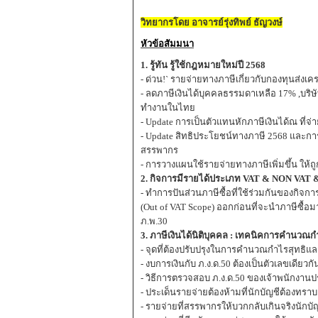
วิทยากรโดย อาจารย์รุ่งทิพย์ ธัญวงษ์
หัวข้อสัมมนา
1. รู้ทัน รู้ใช้กฎหมายใหม่ปี 2568
- ด่วน!` รายจ่ายทางภาษีเกี่ยวกับกองทุนส่งเคร
- ลดภาษีเงินได้บุคคลธรรมดาเหลือ 17% ,บริ
ทำงานในไทย
- Update การเป็นตัวแทนหักภาษีเงินได้ณ ที่จ่
- Update สิทธิประโยชน์ทางภาษี 2568 และก
สรรพากร
- การวางแผนใช้รายจ่ายทางภาษีเพิ่มขึ้น ใ
2. กิจการมีรายได้ประเภท VAT & NON VAT &
- ทำการปันส่วนภาษีซื้อที่ใช้ร่วมกันของกิจกา
(Out of VAT Scope) ออกก่อนที่จะนำภาษีซื้อ
ภ.พ.30
3. ภาษีเงินได้นิติบุคคล : เทคนิคการคำนวณกำไร
- จุดที่ต้องปรับปรุงในการคำนวณกำไรสุทธิแล
- งบการเงินกับ ภ.ง.ด.50 ต้องเป็นตัวเลขเดียวกั
- วิธีการตรวจสอบ ภ.ง.ด.50 ของเจ้าพนักงานปร
- ประเด็นรายจ่ายต้องห้ามที่นักบัญชีต้องทร
- รายจ่ายที่สรรพากรให้บวกกลับเกินจริงนักบ