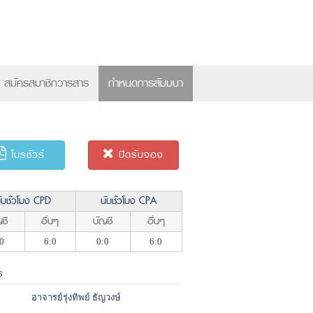
×
สมัครสมาชิกวารสาร
กำหนดการสัมมนา
โบรชัวร์
ปิดรับจอง
ับชั่วโมง CPD
นับชั่วโมง CPA
ชี
อื่นๆ
บัญชี
อื่นๆ
0
6:0
0:0
6:0
ร
อาจารย์รุ่งทิพย์ ธัญวงษ์