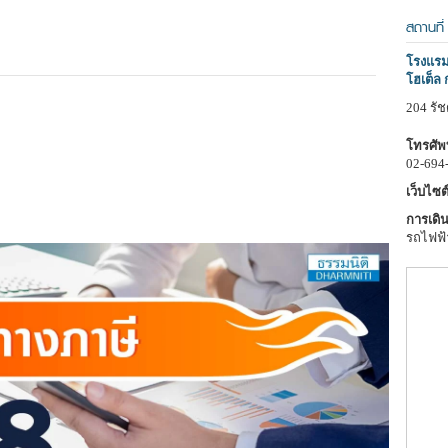
สถานที่
โรงแรม 
โฮเต็ล 
204 รั
โทรศัพท
02-694
เว็บไซต์
การเดิน
รถไฟฟ้