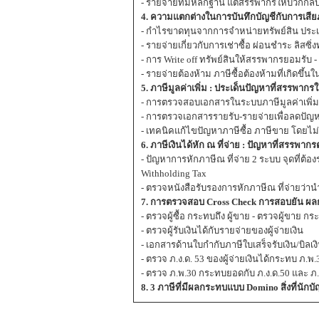
- รายจ่ายที่มีหลักฐาน แต่สรรพากรให้บวกกล
4. ความแตกต่างในการบันทึกบัญชีกับการเส
- กำไรขาดทุนจากการจำหน่ายทรัพย์สิน ประ
- รายจ่ายเกี่ยวกับการเช่าซื้อ ผ่อนชำระ ลิสซิ
- การ Write off ทรัพย์สินให้สรรพากรยอมรับ - ดอ
- รายจ่ายต้องห้าม ภาษีซื้อต้องห้ามที่เกิดขึ้น
5. ภาษีมูลค่าเพิ่ม : ประเด็นปัญหาที่สรรพากรใช
- การตรวจสอบเอกสารในระบบภาษีมูลค่าเพิ่ม -
- การตรวจเอกสารรายรับ-รายจ่ายเพื่อลดปัญ
- เทคนิคแก้ไขปัญหาภาษีซื้อ ภาษีขาย โดย
6. ภาษีเงินได้หัก ณ ที่จ่าย : ปัญหาที่สรรพ
- ปัญหาการหักภาษีณ ที่จ่าย 2 ระบบ
Withholding Tax
- ตรวจหนังสือรับรองการหักภาษีณ ที่จ่ายว่านำ
7. การตรวจสอบ Cross Check การสอบยัน ผลกร
- ตรวจผู้ซื้อ กระทบถึง ผู้ขาย - ตรวจผู้ขาย กระท
- ตรวจผู้รับเงินได้กับรายจ่ายของผู้จ่ายเงิน
- เอกสารด้านใบกำกับภาษีใบเสร็จรับเงิน/บิลเง
- ตรวจ ภ.ง.ด. 53 ของผู้จ่ายเงินได้กระทบ ภ.พ.3
- ตรวจ ภ.พ.30 กระทบยอดกับ ภ.ง.ด.50 และ ภ.
8. 3 ภาษีที่มีผลกระทบแบบ Domino สิ่งที่นักบ