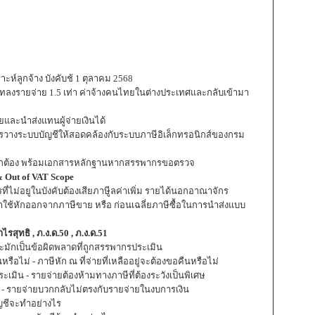
าะห์ลูกจ้าง บังคับช้ 1 ตุลาคม 2568
ษัทลงรายจ่าย 1.5 เท่า ค่าจ้างคนไทยในต่างประเทศและกลับเข้ามา
ายและนำส่งแทนผู้จ่ายเงินได้
ารวางระบบบัญชีให้สอดคล้องกับระบบภาษีอิเล็กทรอนิกส์ของกรม
ห้ถูกต้อง พร้อมเอกสารหลักฐานหากสรรพากรขอตรวจ
 Out of VAT Scope
รที่ไม่อยูในบังคับต้องเสียภาษีูลค่าเพิ่ม รายได้นอกอาณาจักร
มาใช้หักออกจากภาษีขาย หรือ ก่อนเฉลี่ยภาษีซื้อในการนำส่งแบบ
สุทธิ , ภ.ง.ด.50 , ภ.ง.ด.51
ะมักเป็นข้อผิดพลาดที่ถูกสรรพากรประเมิน
นหรือไม่ - ภาษีหัก ณ ที่จ่ายที่เหลืออยู่จะต้องขอคืนหรือไม่
ะเมิน - รายจ่ายต้องห้ามทางภาษีที่ต้องระวังเป็นพิเศษ
าบ - รายจ่ายบวกกลับไม่ตรงกับรายจ่ายในงบการเงิน
ัญชีจะทำอย่างไร