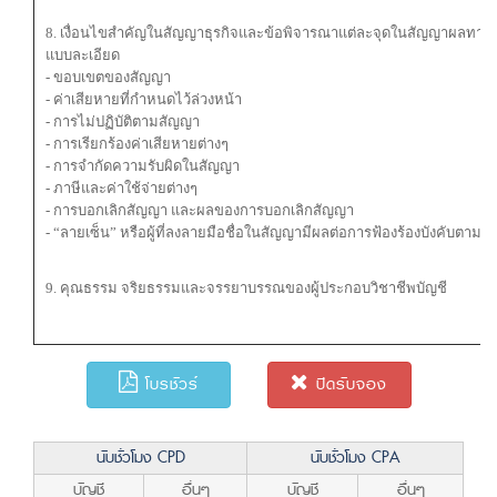
8. เงื่อนไขสำคัญในสัญญาธุรกิจและข้อพิจารณาแต่ละจุดในสัญญาผลทางก
แบบละเอียด
- ขอบเขตของสัญญา
- ค่าเสียหายที่กำหนดไว้ล่วงหน้า
- การไม่ปฏิบัติตามสัญญา
- การเรียกร้องค่าเสียหายต่างๆ
- การจำกัดความรับผิดในสัญญา
- ภาษีและค่าใช้จ่ายต่างๆ
- การบอกเลิกสัญญา และผลของการบอกเลิกสัญญา
- “ลายเซ็น” หรือผู้ที่ลงลายมือชื่อในสัญญามีผลต่อการฟ้องร้องบังคับตาม
9. คุณธรรม จริยธรรมและจรรยาบรรณของผู้ประกอบวิชาชีพบัญชี
โบรชัวร์
ปิดรับจอง
นับชั่วโมง CPD
นับชั่วโมง CPA
บัญชี
อื่นๆ
บัญชี
อื่นๆ