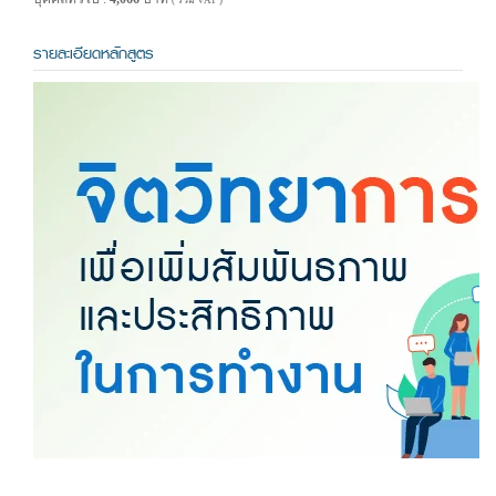
( รวม VAT )
รายละเอียดหลักสูตร