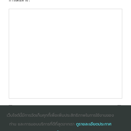
การเดินทาง :
เว็บไซต์นี้มีการจัดเก็บคุกกี้เพื่อเพิ่มประสิทธิภาพในการใช้งานของ
ท่าน และการมอบบริการที่ดีที่สุดจากเรา
ดูรายละเอียดประกาศ
: InternetExplorer เวอร์ชั่น 10 ขึ้นไป
: Firefox เวอร์ชั่น