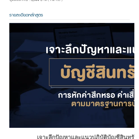
( รวม VAT )
รายละเอียดหลักสูตร
เจาะลึกปัญหาและแนวปฏิบัติบัญชีสินทรัพย