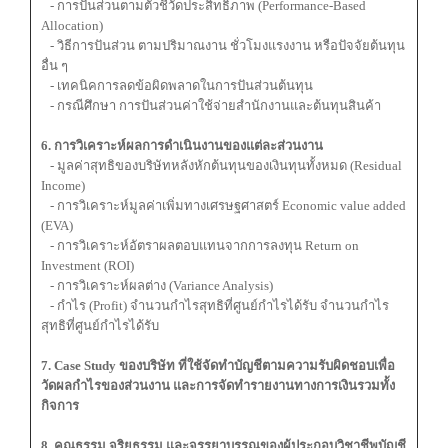
- การปันส่วนตามตัวชี้วัดประสิทธิภาพ (Performance-Based
Allocation)
- วิธีการปันส่วน ตามปริมาณงาน ชั่วโมงแรงงาน หรือปัจจัยต้นทุน
อื่น ๆ
- เทคนิคการลดข้อผิดพลาดในการปันส่วนต้นทุน
- กรณีศึกษา การปันส่วนค่าใช้จ่ายสำนักงานและต้นทุนสินค้า
6. การวิเคราะห์ผลการดำเนินงานของแต่ละส่วนงาน
- มูลค่าสุทธิของบริษัทหลังหักต้นทุนของเงินทุนทั้งหมด (Residual
Income)
- การวิเคราะห์มูลค่าเพิ่มทางเศรษฐศาสตร์ Economic value added
(EVA)
- การวิเคราะห์อัตราผลตอบแทนจากการลงทุน Return on
Investment (ROI)
- การวิเคราะห์ผลต่าง (Variance Analysis)
- กำไร (Profit) จำนวนกำไรสุทธิที่ศูนย์กำไรได้รับ จำนวนกำไร
สุทธิที่ศูนย์กำไรได้รับ
7. Case Study ของบริษัท ที่ใช้จัดทำบัญชีตามความรับผิดชอบเพื่อ
วัดผลกำไรของส่วนงาน และการจัดทำรายงานทางการเงินรวมทั้ง
กิจการ
8. คุณธรรม จริยธรรม และจรรยาบรรณของผู้ประกอบวิชาชีพบัญชี