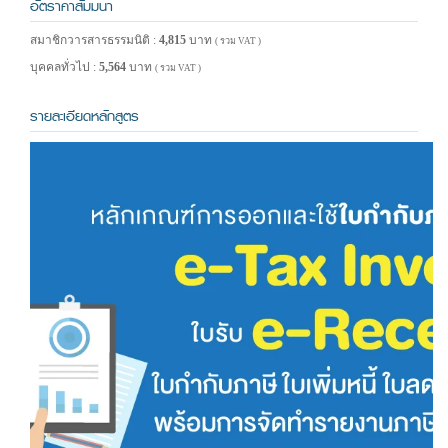
อัตราค่าสัมมนา
สมาชิกวารสารธรรมนิติ :
4,815
บาท
( รวม VAT )
บุคคลทั่วไป :
5,564
บาท
( รวม VAT )
รายละเอียดหลักสูตร