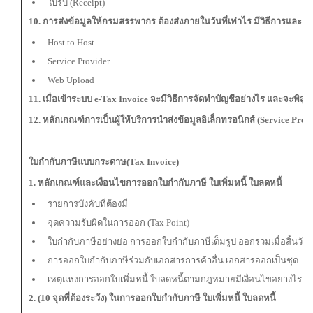
ใบรับ (Receipt)
10. การส่งข้อมูลให้กรมสรรพากร ต้องส่งภายในวันที่เท่าไร มีวิธีการและเง
Host to Host
Service Provider
Web Upload
11. เมื่อเข้าระบบ
e-Tax Invoice จะมีวิธีการจัดทำบัญชีอย่างไร และจะพิสู
12. หลักเกณฑ์การเป็นผู้ให้บริการนำส่งข้อมูลอิเล็กทรอนิกส์ (
Service Prov
ใบกำกับภาษีแบบกระดาษ(
Tax Invoice)
1. หลักเกณฑ์และเงื่อนไขการออกใบกำกับภาษี ใบเพิ่มหนี้ ใบลดหนี้
รายการบังคับที่ต้องมี
จุดความรับผิดในการออก (Tax Point)
ใบกำกับภาษีอย่างย่อ การออกใบกำกับภาษีเต็มรูป ออกรวมเมื่อสิ้นวันไ
การออกใบกำกับภาษีร่วมกับเอกสารการค้าอื่น เอกสารออกเป็นชุด
เหตุแห่งการออกใบเพิ่มหนี้ ใบลดหนี้ตามกฎหมายมีเงื่อนไขอย่างไร
2. (10 จุดที่ต้องระวัง) ในการออกใบกำกับภาษี ใบเพิ่มหนี้ ใบลดหนี้