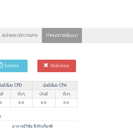
×
สมัครสมาชิกวารสาร
กำหนดการสัมมนา
โบรชัวร์
ปิดรับจอง
ับชั่วโมง CPD
นับชั่วโมง CPA
ชี
อื่นๆ
บัญชี
อื่นๆ
0
6:0
0:0
6:0
ร
อาจารย์วิชัย จึงรักเกียรติ