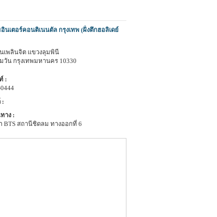
ินเตอร์คอนติเนนตัล กรุงเทพ (ฝั่งตึกฮอลิเดย์
นเพลินจิต แขวงลุมพินี
ุมวัน กรุงเทพมหานคร 10330
์ :
-0444
 :
ทาง :
า BTS สถานีชิดลม ทางออกที่ 6