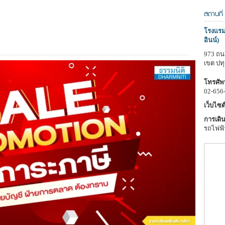
สถานที่
โรงแรมอ
อินน์)
973 ถน
เขต ปท
โทรศัพท
02-656
เว็บไซต์
การเดิน
รถไฟฟ้