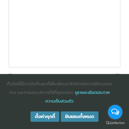
เว็บไซต์นี้มีการจัดเก็บคุกกี้เพื่อเพิ่มประสิทธิภาพในการใช้งานของ
ท่าน และการมอบบริการที่ดีที่สุดจากเรา
ดูรายละเอียดประกาศ
: InternetExplorer เวอร์ชั่น 10 ขึ้นไป
: Firefox เวอร์ชั่น
ความเป็นส่วนตัว
53 ขึ้นไป
: Chrome เวอร์ชั่น 58 ขึ้นไป
ตั้งค่าคุกกี้
ยินยอมทั้งหมด
COPYRIGHT ©2025
DHARMNITI SEMINAR AND TRAINING CO., LTD
ALL
RIGHTS RESERVED. E-COMMERCIAL REGISTRATION 0105529026680