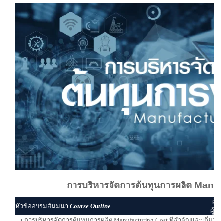
การบริหารจัดการต้นทุนการผลิต Manu
ผู้
หัวข้ออบรมสัมมนา
Course Outline
ผู้ส
• การบริหารจัดการต้นทุนการผลิต Manufacturing Cost ที่สำคัญและเกี่ยวข