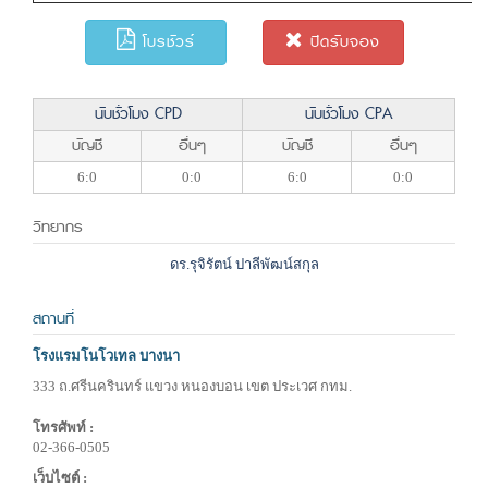
โบรชัวร์
ปิดรับจอง
นับชั่วโมง CPD
นับชั่วโมง CPA
บัญชี
อื่นๆ
บัญชี
อื่นๆ
6:0
0:0
6:0
0:0
วิทยากร
ดร.รุจิรัตน์ ปาลีพัฒน์สกุล
สถานที่
โรงแรมโนโวเทล บางนา
333 ถ.ศรีนครินทร์ แขวง หนองบอน เขต ประเวศ กทม.
โทรศัพท์ :
02-366-0505
เว็บไซต์ :