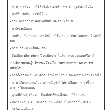
- การตรวจสอบการใช้สิทธิประโยชน์ทางภาษีว่าถูกต้องหรือไม่
- ค่าใช้จ่ายเพิ่มแต่รายได้ลด
- รายได้จากการขายทรัพย์สินนําส่งครบหรือไม่
- ภาษีขายติดลบ
- ขอคืนภาษีจํานวนมากหรือมีภาษีซื้อเยอะมากแต่ไม่เคยขอคืนภาษี
เลย
- การขอคืนภาษีเป็นเงินสด
- ยื่นเสียภาษีเท่ากันทุกปีจะเป็นประเด็นในการตรวจสอบหรือไม่
7. นโยบายของผู้บริหารจะมีผลกับการตรวจสอบของ
สรรพากร
อย่างไร
- การตั้งสํารองสินทรัพย์ด้วยค่าเผื่อหนี้สูญจะมีผลกับทางภาษีอย่างไร
- การเปลี่ยนแปลงนโยบายทางบัญชีทําให้ค่าเสื่อมราคาสูงขึ้นแต่
กระแสเงินสดลดลง
- ลูกหนี้ค้างรับเพิ่มมากขึ้นเมื่อเปรียบเทียบจากปีที่ผ่านๆมา
- มีการขยายระยะเวลาการชําระหนี้เพิ่มขึ้นมากกว่าในปีก่อน
- ใช้เงินสดเป็นหลัก