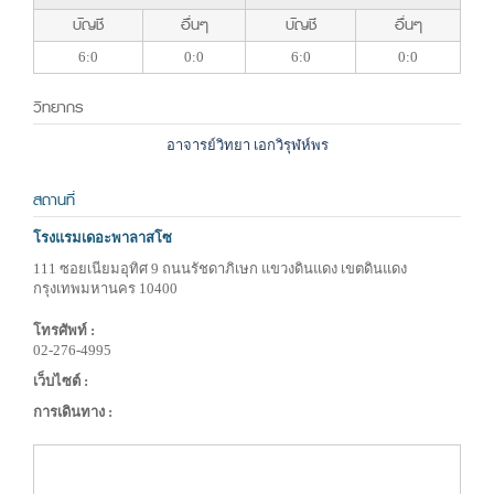
บัญชี
อื่นๆ
บัญชี
อื่นๆ
6:0
0:0
6:0
0:0
วิทยากร
อาจารย์วิทยา เอกวิรุฬห์พร
สถานที่
โรงแรมเดอะพาลาสโซ
111 ซอยเนียมอุทิศ 9 ถนนรัชดาภิเษก แขวงดินแดง เขตดินแดง
กรุงเทพมหานคร 10400
โทรศัพท์ :
02-276-4995
เว็บไซต์ :
การเดินทาง :