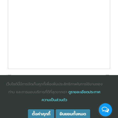
เว็บไซต์นี้มีการจัดเก็บคุกกี้เพื่อเพิ่มประสิทธิภาพในการใช้งานของ
ท่าน และการมอบบริการที่ดีที่สุดจากเรา
ดูรายละเอียดประกาศ
: InternetExplorer เวอร์ชั่น 10 ขึ้นไป
: Firefox เวอร์ชั่น
ความเป็นส่วนตัว
53 ขึ้นไป
: Chrome เวอร์ชั่น 58 ขึ้นไป
ตั้งค่าคุกกี้
ยินยอมทั้งหมด
COPYRIGHT ©2025
DHARMNITI SEMINAR AND TRAINING CO., LTD
ALL