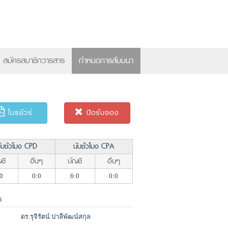
×
สมัครสมาชิกวารสาร
กำหนดการสัมมนา
โบรชัวร์
ปิดรับจอง
ับชั่วโมง CPD
นับชั่วโมง CPA
ชี
อื่นๆ
บัญชี
อื่นๆ
0
0:0
6:0
0:0
ร
ดร.รุจิรัตน์ ปาลีพัฒน์สกุล