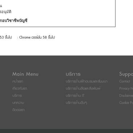
าน
นุมัติ
กอบวิชาชีพบัญชี
 53 ขึ้นไป
: Chrome เวอร์ชั่น 58 ขึ้นไป
Main Menu
บริการ
Suppo
หน้าแรก
บริการด้านฝึกอบรมและสัมมนา
Contact
เกี่ยวกับเรา
บริการด้านสื่อและสิ่งพิมพ์
Privacy N
บริการ
บริการด้าน IT
Disclaime
บทความ
บริการด้านอื่นๆ
Cookie Po
ติดต่อเรา