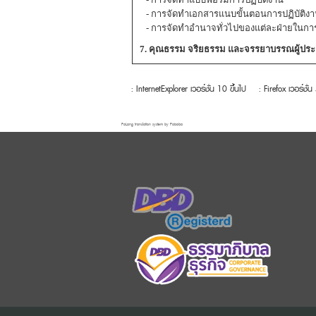
- การจัดทำเอกสารแนบขั้นตอนการปฏิบัติง
- การจัดทำอำนาจทั่วไปของแต่ละฝ่ายในการอ
7. คุณธรรม จริยธรรม และจรรยาบรรณผู้ประ
: InternetExplorer เวอร์ชั่น 10 ขึ้นไป
: Firefox เวอร์ชั่น
FaLang translation system by Faboba