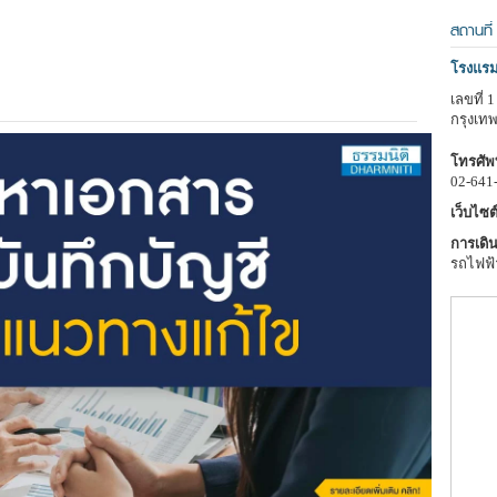
สถานที่
โรงแรม
เลขที่
กรุงเท
โทรศัพท
02-641
เว็บไซต์
การเดิน
รถไฟฟ้