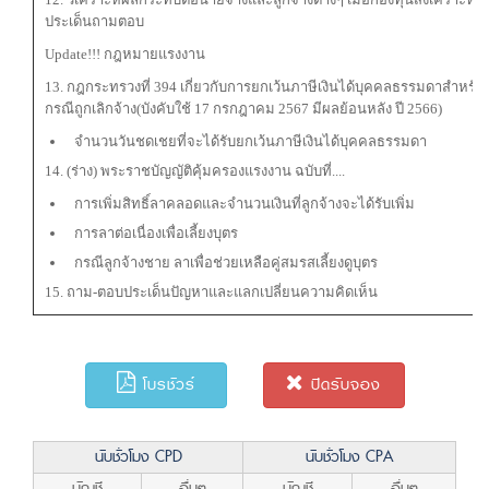
ประเด็นถามตอบ
Update!!! กฎหมายแรงงาน
13. กฎกระทรวงที่ 394 เกี่ยวกับการยกเว้นภาษีเงินได้บุคคลธรรมดาสำหรับค
กรณีถูกเลิกจ้าง(บังคับใช้ 17 กรกฎาคม 2567 มีผลย้อนหลัง ปี 2566)
จำนวนวันชดเชยที่จะได้รับยกเว้นภาษีเงินได้บุคคลธรรมดา
14. (ร่าง) พระราชบัญญัติคุ้มครองแรงงาน ฉบับที่....
การเพิ่มสิทธิ์ลาคลอดและจำนวนเงินที่ลูกจ้างจะได้รับเพิ่ม
การลาต่อเนื่องเพื่อเลี้ยงบุตร
กรณีลูกจ้างชาย ลาเพื่อช่วยเหลือคู่สมรสเลี้ยงดูบุตร
15. ถาม-ตอบประเด็นปัญหาและแลกเปลี่ยนความคิดเห็น
โบรชัวร์
ปิดรับจอง
นับชั่วโมง CPD
นับชั่วโมง CPA
บัญชี
อื่นๆ
บัญชี
อื่นๆ