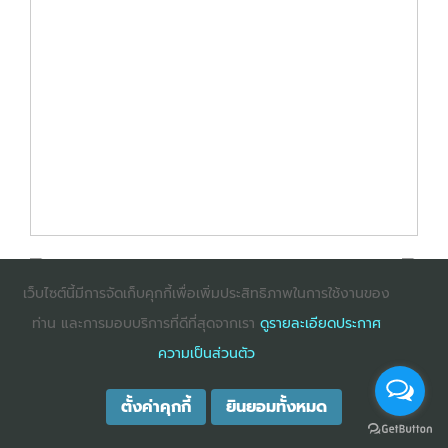
เว็บไซต์นี้มีการจัดเก็บคุกกี้เพื่อเพิ่มประสิทธิภาพในการใช้งานของ
ท่าน และการมอบบริการที่ดีที่สุดจากเรา
ดูรายละเอียดประกาศ
: InternetExplorer เวอร์ชั่น 10 ขึ้นไป
: Firefox เวอร์ชั่น
ความเป็นส่วนตัว
53 ขึ้นไป
: Chrome เวอร์ชั่น 58 ขึ้นไป
ตั้งค่าคุกกี้
ยินยอมทั้งหมด
COPYRIGHT ©2025
DHARMNITI SEMINAR AND TRAINING CO., LTD
ALL
RIGHTS RESERVED. E-COMMERCIAL REGISTRATION 0105529026680