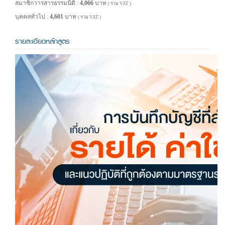
สมาชิกวารสารธรรมนิติ :
4,066
บาท
( รวม VAT )
บุคคลทั่วไป :
4,601
บาท
( รวม VAT )
รายละเอียดหลักสูตร