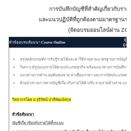
การบันทึกบัญชีที่สำคัญเกี่ยวกับรายไ
และแนวปฏิบัติที่ถูกต้องตามมาตรฐานร
(จัดอบรมออนไลน์ผ่าน Z
ผู้ท
หัวข้ออบรมสัมมนา
Course Outline
ผู้สอ
สรุปหลักเกณฑ์การรับรู้รายได้และค่าใช้จ่ายตามมาตรฐานการบัญช
วิเคราะห์รูปแบบรายได้ตามประเภทธุรกิจ พร้อมแนวทางการบันทึกบัญ
แนวทางการคำนวณต้นทุนขาย ค่าเสื่อมราคา และการจัดประเภทค่าใช้จ
ตัวอย่างรายการทางบัญชีเกี่ยวกับรายได้ค้างรับ รายจ่ายค้างจ่าย และ
วิทยากรโดย อ.รุจิรัตน์ ปาลีพัฒน์สกุล
หัวข้อสัมมนา
บัญชีเกี่ยวข้องกับรายได้ทั้งระบบ