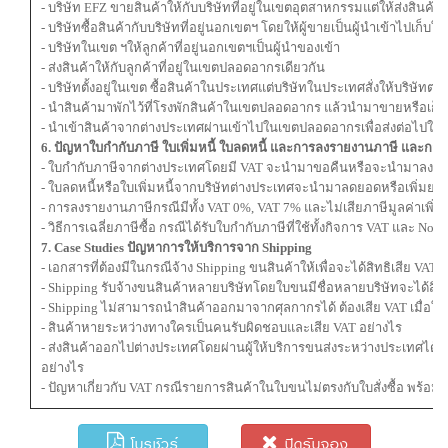
- บริษัท EFZ ขายสินค้าให้กับบริษัทที่อยู่ในเขตอุตสาหกรรมแต่ให้ส่งสินค้
- บริษัทซื้อสินค้ากับบริษัทที่อยู่นอกเขตฯ โดยให้ผู้ขายเป็นผู้นำเข้าไปเก็บใ
- บริษัทในเขต ฯให้ลูกค้าที่อยู่นอกเขตฯเป็นผู้นําของเข้า
- ส่งสินค้าให้กับลูกค้าที่อยู่ในเขตปลอดอากรเดียวกัน
- บริษัทตั้งอยู่ในเขต ซื้อสินค้าในประเทศแต่บริษัทในประเทศสั่งให้บริษัท
- นำสินค้ามาพักไว้ที่โรงพักสินค้าในเขตปลอดอากร แล้วนำมาขายหรือเก็
- นำเข้าสินค้าจากต่างประเทศผ่านเข้าไปในเขตปลอดอากรเพื่อส่งต่อไปให้บ
6. ปัญหาใบกำกับภาษี ใบเพิ่มหนี้ ใบลดหนี้ และการลงรายงานภาษี และการเฉ
- ใบกํากับภาษีจากต่างประเทศโดยมี VAT จะนํามาขอคืนหรือจะนํามาลงรา
- ใบลดหนี้หรือใบเพิ่มหนี้จากบริษัทต่างประเทศจะนํามาลดยอดหรือเพิ่มยอ
- การลงรายงานภาษีกรณีมีทั้ง VAT 0%, VAT 7% และไม่เสียภาษีมูลค่าเพิ่ม
- วิธีการเฉลี่ยภาษีซื้อ กรณีได้รับใบกำกับภาษีที่ใช้ทั้งกิจการ VAT และ Non
7. Case Studies ปัญหาการให้บริการจาก Shipping
- เอกสารที่ต้องมีในกรณีจ้าง Shipping ขนสินค้าให้เพื่อจะได้สิทธิเสีย VAT 
- Shipping รับจ้างขนสินค้าหลายบริษัทโดยใบขนมีชื่อหลายบริษัทจะได้สิทธ
- Shipping ไม่สามารถนำสินค้าออกมาจากศุลกากรได้ ต้องเสีย VAT เมื่อใด
- สินค้าหายระหว่างทางใครเป็นคนรับผิดชอบและเสีย VAT อย่างไร
- ส่งสินค้าออกไปต่างประเทศโดยผ่านผู้ให้บริการขนส่งระหว่างประเทศได้อั
อย่างไร
- ปัญหาเกี่ยวกับ VAT กรณีรายการสินค้าในใบขนไม่ตรงกับใบสั่งซื้อ พร้อมว
โบรชัวร์
ปิดรับจอง