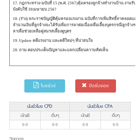
17. กฎกระทรวง ฉบับที่ 15 (พ.ศ. 2567)คุ้มครองลูกจ้างทำงานบ้าน งานรับใช
บังคับใช้ 30เมษายน 2567
18. (ร่าง) พระราชบัญญัติคุ้มครองแรงงาน ฉบับที่การเพิ่มสิทธิ์ลาคลอดและ
จำนวนเงินที่ลูกจ้างจะได้รับเพิ่มการลาต่อเนื่องเพื่อเลี้ยงบุตรกรณีลูกจ้างชา
ลาเพื่อช่วยเหลือคู่สมรสเลี้ยงดูบุตร
19. Update คดีแรงงาน และคดีใหม่ๆ ที่น่าสนใจ
20. ถาม-ตอบประเด็นปัญหาและแลกเปลี่ยนความคิดเห็น
โบรชัวร์
ปิดรับจอง
นับชั่วโมง CPD
นับชั่วโมง CPA
บัญชี
อื่นๆ
บัญชี
อื่นๆ
0:0
0:0
0:0
0:0
วิทยากร