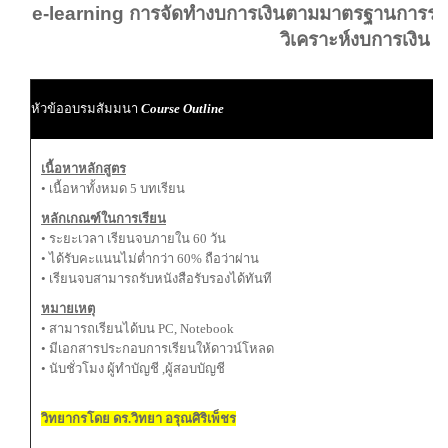
e-learning การจัดทำงบการเงินตามมาตรฐานการร
วิเคราะห์งบการเงิน
หัวข้ออบรมสัมมนา
Course Outline
เนื้อหาหลักสูตร
• เนื้อหาทั้งหมด 5 บทเรียน
หลักเกณฑ์ในการเรียน
• ระยะเวลา เรียนจบภายใน 60 วัน
• ได้รับคะแนนไม่ต่ำกว่า 60% ถือว่าผ่าน
• เรียนจบสามารถรับหนังสือรับรองได้ทันที
หมายเหตุ
• สามารถเรียนได้บน PC, Notebook
• มีเอกสารประกอบการเรียนให้ดาวน์โหลด
• นับชั่วโมง ผู้ทำบัญชี ,ผู้สอบบัญชี
วิทยากรโดย ดร.วิทยา อรุณศิริเพ็ชร