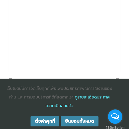
เว็บไซต์นี้มีการจัดเก็บคุกกี้เพื่อเพิ่มประสิทธิภาพในการใช้งานของ
ท่าน และการมอบบริการที่ดีที่สุดจากเรา
ดูรายละเอียดประกาศ
: InternetExplorer เวอร์ชั่น 10 ขึ้นไป
: Firefox เวอร์ชั่น
ความเป็นส่วนตัว
53 ขึ้นไป
: Chrome เวอร์ชั่น 58 ขึ้นไป
ตั้งค่าคุกกี้
ยินยอมทั้งหมด
COPYRIGHT ©2025
DHARMNITI SEMINAR AND TRAINING CO., LTD
ALL
RIGHTS RESERVED. E-COMMERCIAL REGISTRATION 0105529026680