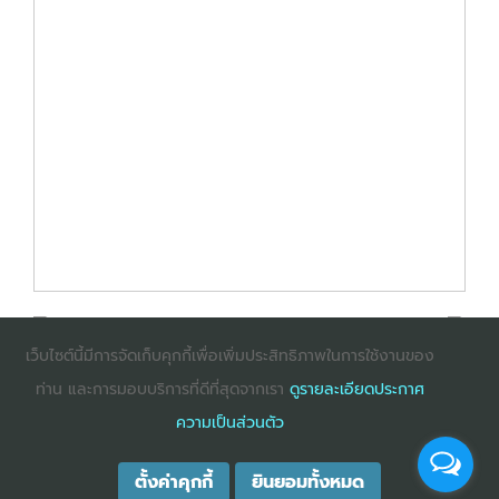
เว็บไซต์นี้มีการจัดเก็บคุกกี้เพื่อเพิ่มประสิทธิภาพในการใช้งานของ
ท่าน และการมอบบริการที่ดีที่สุดจากเรา
ดูรายละเอียดประกาศ
: InternetExplorer เวอร์ชั่น 10 ขึ้นไป
: Firefox เวอร์ชั่น
ความเป็นส่วนตัว
53 ขึ้นไป
: Chrome เวอร์ชั่น 58 ขึ้นไป
ตั้งค่าคุกกี้
ยินยอมทั้งหมด
COPYRIGHT ©2025
DHARMNITI SEMINAR AND TRAINING CO., LTD
ALL