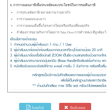
6. การวางแผนภาษี
เพื่อประหยัดและประโยชน์ในการขอคืนภาษี
การประหยัดภาษี หมายความว่าอย่างไร
การวางแผนระยะยาว
การวางแผนเมื่อขึ้นโครงการใหม่หรือปรับเปลี่ยนธุรกิจ
ถ้าต้องการขยายกิจการโดยการ Take Over การทำ M&A ที่ถูกต้อง ไม่ก
เงื่อนไขการเข้าอบรม
1. กำหนดจำนวนผู้เข้าสัมมนา 1 ท่าน / 1 User
2. ผู้เข้าสัมมนาต้องเข้าห้องสัมมนาก่อนเวลาที่ระบุไว้อย่างน้อย 20 นาที
3. ผู้เข้าสัมมนาต้องตั้งชื่อบัญชี ZOOM เป็นชื่อ-นามสกุลจริงด้วยภาษาไทย
4. ผู้เข้าสัมมนาสามารถกดปุ่มยกมือ (Raise Hand)หรือพิมพ์ข้อคำถาม ผ่าน
5. หนังสือรับรองจะจัดส่งให้ทาง e-mail ภายใน 3 วันทำการ หลังเสร็จสิ้น
หลักสูตรนี้จะมีการบันทึกเสียงและภาพของผู้เข้าอบรมทุ
เพื่อใช้เป็นหลักฐานนําส่งสภาวิชาชีพบั
** ห้ามบันทึกเสียง ภาพ วีดีโอ แชร์ หรือนำไปเผยแพร่โดยเด
โบรชัวร์
ปิดรับจอง