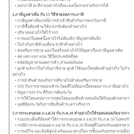
• ออกภาษี ณ ที่จ่ายอย่างไรถึงจะลงเป็นรายจ่ายกิจการได้
4.ภาษีมูลค่าเพิ่ม กับ 15 วิธีช่วยลดภาระภาษี
• ภาษีมูลค่าเพิ่มกรณีการนำเข้าสินค้ากับการยกเว้นภาษี
• ภาษีซื้อต้องห้ามให้บวกกลับต้องทำอย่างไร
• บริจาคอย่างไรให้ไร้ VAT
• การออกใบลดหนี้อย่างไรไม่ต้องมีภาษีมูลค่าเพิ่มอีก
• ใบกำกับภาษีข้ามเดือน ล่าช้าทำอย่างไร
• ส่งเสริมการขาย ออกใบเสร็จอย่างไรไร้ปัญหาเรื่องภาษีมูลค่าเพิ่ม
• ลด แลก แจก แถม วิธีใดประหยัดที่สุด
• ขจัดปัญหาส่วนลดการค้า, ส่วนลดเงินลด
• ลูกค้าแจ้งว่าใบกำกับภาษีหาย ลูกค้าให้ออกใหม่ต้องทำอย่างไร ใบกำกั
อย่างไร
• การนำสินค้าของกิจการที่ขายไปทำส่งเสริมการขาย
• VAT กับการขายผ่อนชำระโดยที่ไม่มีดอกเบี้ยส่งผลภาระภาษีอย่างไร
• ปัญหา VAT 0% ที่กิจการต้องระวัง
• การให้โดยเสน่หา/การกุศลโดยมอบสินค้าแทนเงินให้กับองค์กรสาธาร
• จุดที่ต้องระวังกับการยืมสินค้าระหว่างกิจการ
5.การกระทบยอด ภ.ง.ด.50 กับ ภ.พ.30 ทำอย่างไรให้รอดปลอดภัยจากการถ
• รวมประเด็นที่มีผลทำให้การกระทบยอด ภ.ง.ด.50 กับ ภ.พ.30 ไม่ตรงกัน
• กรณีการกระทบยอด ภ.ง.ด.50 กับ ภ.พ.30 มีเหตุที่ไม่ตรงกันแต่สรรพาก
• การแก้ไข และข้อพิสูจน์ พร้อมแนวทางในการชี้แจงกับสรรพากรเมื่อก