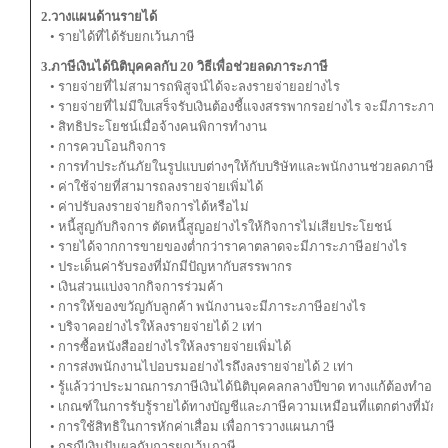
2.วางแผนด้านรายได้
• รายได้ที่ได้รับยกเว้นภาษี
3.ภาษีเงินได้นิติบุคคลกับ 20 วิธีเพื่อช่วยลดภาระภาษี
• รายจ่ายที่ไม่สามารถพิสูจน์ได้จะลงรายจ่ายอย่างไร
• รายจ่ายที่ไม่มีใบเสร็จรับเงินต้องชี้แจงสรรพากรอย่างไร จะมีภาระภา
• สิทธิประโยชน์เมื่อจ้างคนพิการทำงาน
• การควบโอนกิจการ
• การทำประกันภัยในรูปแบบต่างๆให้กับบริษัทและพนักงานช่วยลดภาษีจริ
• ค่าใช้จ่ายที่สามารถลงรายจ่ายเพิ่มได้
• ค่าปรับลงรายจ่ายกิจการได้หรือไม่
• หนี้สูญกับกิจการ ตัดหนี้สูญอย่างไรให้กิจการไม่เสียประโยชน์
• รายได้จากการขายของต่ำกว่าราคาตลาดจะมีภาระภาษีอย่างไร
• ประเด็นค่ารับรองที่มักมีปัญหากับสรรพากร
• เงินส่วนแบ่งจากกิจการร่วมค้า
• การให้ของขวัญกับลูกค้า พนักงานจะมีภาระภาษีอย่างไร
• บริจาคอย่างไรให้ลงรายจ่ายได้ 2 เท่า
• การซื้อหนังสืออย่างไรให้ลงรายจ่ายเพิ่มได้
• การส่งพนักงานไปอบรมอย่างไรถึงลงรายจ่ายได้ 2 เท่า
• รู้แล้วว่าประมาณการภาษีเงินได้นิติบุคคลกลางปีขาด ทางแก้ต้องทำอย่าง
• เกณฑ์ในการรับรู้รายได้ทางบัญชีและภาษีความเหมือนที่แตกต่างที่ม
• การใช้สิทธิในการหักค่าเสื่อม เพื่อการวางแผนภาษี
• กรณีเงินปันผลกับการยกเว้นภาษี