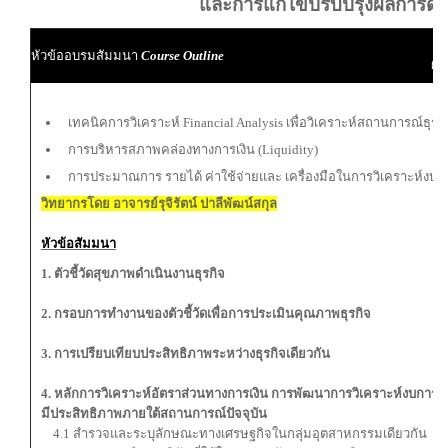
และการแก้ไขปรับปรุงผลการดำ
ผู
หัวข้ออบรมสัมมนา
Course Outline
ผู้
เทคนิคการวิเคราะห์ Financial Analysis เพื่อวิเคราะห์สถานการณ์ธุรก
การบริหารสภาพคล่องทางการเงิน (Liquidity)
การประมาณการ รายได้ ค่าใช้จ่ายและ เครื่องมือในการวิเคราะห์งบกา
วิทยากรโดย อาจารย์รุจิรัตน์ ปาลีพัฒน์สกุล
หัวข้อสัมมนา
1. ตัวชี้วัดสุขภาพดําเนินงานธุรกิจ
2. กรอบการทํางานของตัวชี้วัดเพื่อการประเมินคุณภาพธุรกิจ
3. การเปรียบเทียบประสิทธิภาพระหว่างธุรกิจเดียวกัน
4. หลักการวิเคราะห์อัตราส่วนทางการเงิน การพัฒนาการวิเคราะห์งบการเง
มีประสิทธิภาพภายใต้สถานการณ์ปัจจุบัน
4.1 สํารวจและระบุลักษณะทางเศรษฐกิจในกลุ่มอุตสาหกรรมเดียวกัน