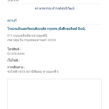
วิทยากร
ดร.พรพรรณ ดำรงค์สุขนิวัฒน์
สถานที่
โรงแรมอินเตอร์คอนติเนนตัล กรุงเทพ (ฝั่งตึกฮอลิเดย์ อินน์)
973 ถนนเพลินจิต แขวงลุมพินี
เขต ปทุมวัน กรุงเทพมหานคร 10330
โทรศัพท์ :
02-656-0444
เว็บไซต์ :
การเดินทาง :
รถไฟฟ้า BTS สถานีชิดลม ทางออกที่ 6