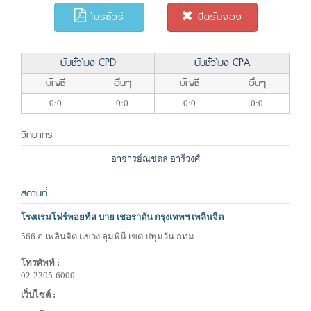
โบรชัวร์
ปิดรับจอง
นับชั่วโมง CPD
นับชั่วโมง CPA
บัญชี
อื่นๆ
บัญชี
อื่นๆ
0:0
0:0
0:0
0:0
วิทยากร
อาจารย์ณชดล อารีวงศ์
สถานที่
โรงแรมโฟร์พอยท์ส บาย เชอราตัน กรุงเทพฯ เพลินจิต
566 ถ.เพลินจิต แขวง ลุมพินี เขต ปทุมวัน กทม.
โทรศัพท์ :
02-2305-6000
เว็บไซต์ :