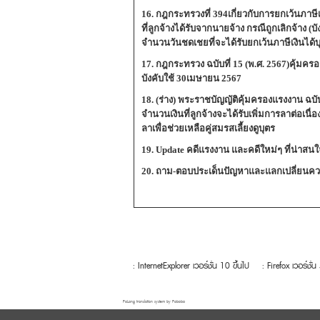
16. กฎกระทรวงที่ 394เกี่ยวกับการยกเว้นภา
ที่ลูกจ้างได้รับจากนายจ้าง กรณีถูกเลิกจ้าง (
จำนวนวันชดเชยที่จะได้รับยกเว้นภาษีเงินได
17. กฎกระทรวง ฉบับที่ 15 (พ.ศ. 2567)คุ้มคร
บังคับใช้ 30เมษายน 2567
18. (ร่าง) พระราชบัญญัติคุ้มครองแรงงาน ฉบั
จำนวนเงินที่ลูกจ้างจะได้รับเพิ่มการลาต่อเนื่อ
ลาเพื่อช่วยเหลือคู่สมรสเลี้ยงดูบุตร
19. Update คดีแรงงาน และคดีใหม่ๆ ที่น่าสน
20. ถาม-ตอบประเด็นปัญหาและแลกเปลี่ยนคว
: InternetExplorer เวอร์ชั่น 10 ขึ้นไป
: Firefox เวอร์ชั่น
FaLang translation system by Faboba