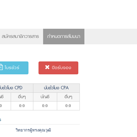
×
สมัครสมาชิกวารสาร
กำหนดการสัมมนา
โบรชัวร์
ปิดรับจอง
ับชั่วโมง CPD
นับชั่วโมง CPA
ชี
อื่นๆ
บัญชี
อื่นๆ
0
0:0
0:0
0:0
ร
วิทยากรผู้ทรงคุณวุฒิ