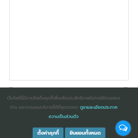
เว็บไซต์นี้มีการจัดเก็บคุกกี้เพื่อเพิ่มประสิทธิภาพในการใช้งานของ
ท่าน และการมอบบริการที่ดีที่สุดจากเรา
ดูรายละเอียดประกาศ
: InternetExplorer เวอร์ชั่น 10 ขึ้นไป
: Firefox เวอร์ชั่น
ความเป็นส่วนตัว
53 ขึ้นไป
: Chrome เวอร์ชั่น 58 ขึ้นไป
ตั้งค่าคุกกี้
ยินยอมทั้งหมด
COPYRIGHT ©2025
DHARMNITI SEMINAR AND TRAINING CO., LTD
ALL