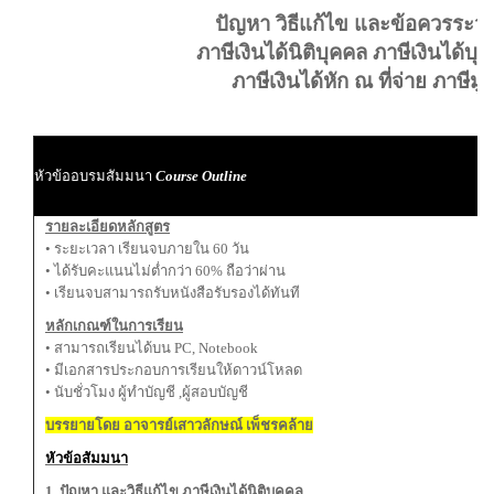
ปัญหา วิธีแก้ไข และข้อควรระวัง 
ภาษีเงินได้นิติบุคคล ภาษีเงินได้
ภาษีเงินได้หัก ณ ที่จ่าย ภาษีมูล
ผ
หัวข้ออบรมสัมมนา
Course Outline
ผู
รายละเอียดหลักสูตร
• ระยะเวลา เรียนจบภายใน 60 วัน
• ได้รับคะแนนไม่ต่ำกว่า 60% ถือว่าผ่าน
• เรียนจบสามารถรับหนังสือรับรองได้ทันที
หลักเกณฑ์ในการเรียน
• สามารถเรียนได้บน PC, Notebook
• มีเอกสารประกอบการเรียนให้ดาวน์โหลด
• นับชั่วโมง ผู้ทำบัญชี ,ผู้สอบบัญชี
บรรยายโดย อาจารย์เสาวลักษณ์ เพ็ชรคล้าย
หัวข้อสัมมนา
1. ปัญหา และวิธีแก้ไข ภาษีเงินได้นิติบุคคล