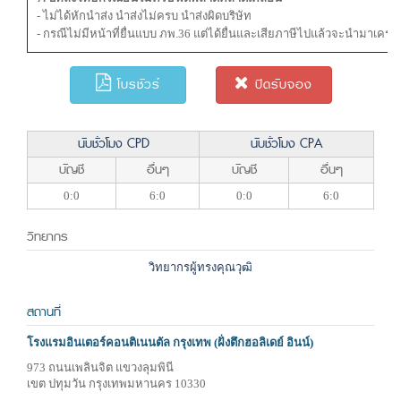
- ไม่ได้หักนำส่ง นำส่งไม่ครบ นำส่งผิดบริษัท
- กรณีไม่มีหน้าที่ยื่นแบบ ภพ.36 แต่ได้ยื่นและเสียภาษีไปแล้วจะนํามาเครดิ
โบรชัวร์
ปิดรับจอง
นับชั่วโมง CPD
นับชั่วโมง CPA
บัญชี
อื่นๆ
บัญชี
อื่นๆ
0:0
6:0
0:0
6:0
วิทยากร
วิทยากรผู้ทรงคุณวุฒิ
สถานที่
โรงแรมอินเตอร์คอนติเนนตัล กรุงเทพ (ฝั่งตึกฮอลิเดย์ อินน์)
973 ถนนเพลินจิต แขวงลุมพินี
เขต ปทุมวัน กรุงเทพมหานคร 10330