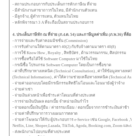
- สถานประกอบการกับประเด็นการหักภาษีณ ที่จ่าย
- มีสำนักงานสาขาถาวรในไทย, มีสำนักงานตัวแทน
- มีลูกจ้าง, ผู้ทำการแทน, ตัวแทนในไทย
- หลักพิจารณา 3 A ที่จะถือเป็นสถานประกอบการ
4. ประเด็นภาษีหัก ณ ที่จ่าย (ภ.ง.ด. 54) และภาษีมูลค่าเพิ่ม (ภ.พ.36) ที่ต้องร
- การจ่ายและรับค่าคอมมิชชั่น (Commission)
- การรับทํางานให้ตามมาตรา 40(2) กับรับจ้างตามมาตรา 40(8)
- การใช้ Know How , Royalty , สิทธิบัตร , ด้านวรรณกรรม, ศิลปกรรม
- การซื้อหรือได้ใช้ Software Computer มาใช้ในไทย
- กรณีซื้อ โปรแกรม Software Computer โดยเป็นการซื้อขาด
- ค่าที่ปรึกษาทางเทคนิค (Technical Consultation) , ค่าให้ข้อมูลทางเทคนิค
(Technical Information) , ค่าให้ความช่วยเหลือทางเทคนิค (Technical Assis
- จ่ายค่าออกแบบโดยมีกรณีกรรมสิทธิไม่โอนและโอนมายังผู้ว่าจ้าง
- จ่ายค่าเช่า
- จ่ายเงินล่วงหน้าเพื่อชําระค่าโดเมนที่ต่างประเทศ
- การจ่ายเงินปันผล ดอกเบี้ย จําหน่ายเงินกําไร
- จ่ายดอกเบี้ยเงินกู้ยืม / ค่าธรรมเนียม / ดอกเบี้ยจากการชำระเงินล่าช้า
- จ่ายค่าที่ปรึกษาการวางแผนการตลาด
- จ่ายค่าโฆษณาให้กับ ผู้ประกอบการ e-Service เช่น Google, Facebook ,Yo
Netflix, Line, Shopee,Lazada, TikTok, Agoda, Booking.com, Zoom และแพ
- ส่งพนักงานไปอบรมที่ต่างประเทศ