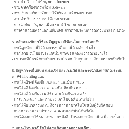
- จ่ายค่าบริการใช้ข้อมูลทาง Internet
- จ่ายค่าเครื่องจักรพร้อม Software
- จ่ายเงินค่าบริหารจัดการให้บริษัทแม่ที่ต่างประเทศ
- จ่ายค่าบริการ online ให้ต่างประเทศ
- การนําส่งภาษีมูลค่าเพิ่มแทนบริษัทต่างประเทศ
- การคำนวณอัตราแลกเปลี่ยนเงินตราต่างประเทศกรณีต้องนำส่ง ภ.ง.ด.54 
5. หลักเกณฑ์การใช้อนุสัญญาภาษีซ้อนในการขจัดภาษี
- กรณีถูกหักภาษีไว้ต้องการขอคืนภาษีต้องทำอย่างไร
- กรณีจ่ายเงินไปยังประเทศที่มีภาษีซ้อนต้องพิจารณาอย่างไร
- ประเทศที่มีภาษีซ้อนกับประเทศไทยจะไม่ถูกหัก ณ ที่จ่ายทุกกรณีหรือไม่
6. ปัญหาการยื่นแบบ ภ.ง.ด.54 และ ภ.พ.36 และการนําส่งภาษีด้วยระบบ
e - Withholding Tax
- กรณีใดบ้างที่ต้องยื่น ภ.ง.ด.54 และยื่น ภ.พ.36
- กรณีใดที่ต้องยื่น ภ.ง.ด.54 แต่ไม่ต้องยื่น ภ.พ.36
- กรณีใดที่ต้องยื่น ภ.พ.36 แต่ไม่ต้องยื่น ภ.ง.ด.54
- นำส่ง ภ.ง.ด.54 และ ภ.พ. 36 เกินไปขอคืนได้หรือไม่
- กรณีให้ธนาคารหัก ณ ที่จ่ายหากหักขาดไปใครเป็นผู้รับผิดชอบ
- ธนาคารสามารถนําส่ง ภ.พ.36 แทนบริษัทได้หรือไม่
- กรณีต้องการให้ธนาคารออกหนังสือรับรองการหักภาษีณ ที่จ่ายเป็นภาษาอ
7. บทลงโทษกรณียื่นไม่ครบ ผิดพลาดคลาดเคลื่อน