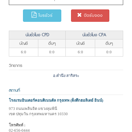
โบรชัวร์
ปิดรับจอง
นับชั่วโมง CPD
นับชั่วโมง CPA
บัญชี
อื่นๆ
บัญชี
อื่นๆ
6:0
0:0
6:0
0:0
วิทยากร
อ.คำนึง สาริสระ
สถานที่
โรงแรมอินเตอร์คอนติเนนตัล กรุงเทพ (ฝั่งตึกฮอลิเดย์ อินน์)
973 ถนนเพลินจิต แขวงลุมพินี
เขต ปทุมวัน กรุงเทพมหานคร 10330
โทรศัพท์ :
02-656-0444