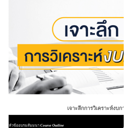
เจาะลึกการวิเคราะห์งบการ
ผู
หัวข้ออบรมสัมมนา
Course Outline
ผู้