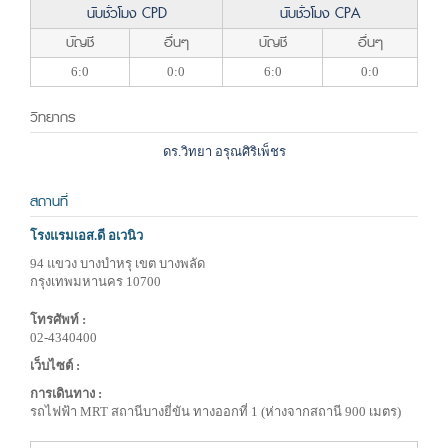
นับชั่วโมง CPD
นับชั่วโมง CPA
บัญชี
อื่นๆ
บัญชี
อื่นๆ
6:0
0:0
6:0
0:0
วิทยากร
ดร.วิทยา อรุณศิริเพ็ชร
สถานที่
โรงแรมเอส.ดี อเวนิว
94 แขวง บางบำหรุ เขต บางพลัด
กรุงเทพมหานคร 10700
โทรศัพท์ :
02-4340400
เว็บไซต์ :
การเดินทาง :
รถไฟฟ้า MRT สถานีบางยี่ขัน ทางออกที่ 1 (ห่างจากสถานี 900 เมตร)