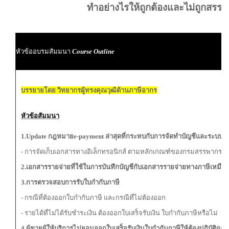
ทำอย่างไรให้ถูกต้องและไม่ถูกสรร
ผ
หัวข้ออบรมสัมมนา
Course Outline
ผู
บรรยายโดย วิทยากรผู้ทรงคุณวุฒิด้านภาษีอากร
หัวข้อสัมมนา
1.
Update
กฎหมาย
e-payment
ล่าสุด
ที่กระทบกับการจัดทำบัญชีและระบบเ
- การจัดเก็บเอกสารทางอิเล็กทรอนิกส์ ตามหลักเกณฑ์ของกรมสรรพากร
2.เอกสารรายจ่ายที่ใช้ในการบันทึกบัญชี
กับเอกสารรายจ่ายทางภาษีเหมือน
3.
การตรวจสอบการรับใบกำกับภาษี
- กรณีที่ต้องออกใบกำกับภาษี และกรณีที่ไม่ต้องออก
- รายได้ที่ไม่ได้รับชำระเงิน ต้องออกใบเสร็จรับเงิน ใบกำกับภาษีหรือไม่
4.ผู้ขาย
ผู้ให้บริการไม่ยอมออกใบเสร็จรับเงิน
ใบกำกับภาษีให้ต้องปฏิบัติอย่