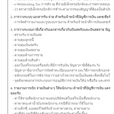
- e-Withholding Tax การหัก ณ ที่จ่ายอิเล็กทรอนิกส์และการตรวจสอบเ
- 23 ตราสารอิเล็กทรอนิกส์การชำระค่าอากรของสัญญาที่ต้องเป็นตัวเงิน
2. การวางระบบ เอกสารรับ-จ่าย สำหรับเจ้าหน้าที่บัญชีการเงิน แคชเชียร์
- การจัดทำรายงานและรูปแบบรายงาน สำหรับเจ้าหน้าที่การเงินแคชเชียร
3. การวางระบบภาษีเกี่ยวกับเอกสารเกี่ยวกับเงินสดรับและเงินสดจ่าย ปัญห
- ตรวจรับ-จ่ายเงินสด
- ควบคุมลูกหนี้
- ควบคุมเงินสดรับ
- ควบคุมเงินสดจ่าย
- ควบคุมด้านการขาย
- ควบคุมด้านสินค้า
- ออกใบเสร็จก่อนหรือหลัง ที่มีการรับเงิน ปัญหาภาษีที่ต้องระวัง
- ปัญหาภาษีอากรในการจัดทำทะเบียนเอกสาร และวิธีการยกเลิกเอกสารร
- หลักเกณฑ์ในการพิจารณาว่าอย่างไรควรจ่ายเป็นเงินสด-เช็คเพื่อไม่ให
- จุดสังเกตเอกสารประกอบการอนุมัติการจ่ายเงินให้น่าเชื่อถือ และสรรพ
4. รายงานการเบิก จ่ายเงินต่าง ๆ ให้พนักงาน เจ้าหน้าที่บัญชีการเงิน แคชเ
ยอมรับ
- ค่าใช้จ่ายที่พนักงานจ่ายแทนบริษัทแต่ใบเสร็จเป็นชื่อพนักงาน
- ค่าพาหนะค่าน้ำมันรถพนักงาน กรณีที่นำรถมาใช้ในงาน
- ค่าแท็กซี่, มอเตอร์ไซค์รับจ้าง-ค่าทางด่วน, ค่าผ่านทาง
- ค่าที่พัก กรณีที่ต้องเดินทางไปต่างจังหวัด-ค่าเบี้ยเลี้ยง