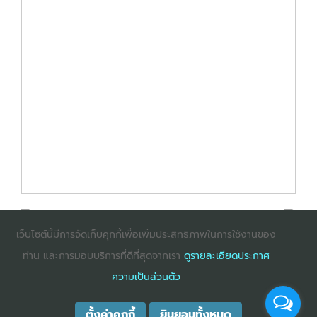
เว็บไซต์นี้มีการจัดเก็บคุกกี้เพื่อเพิ่มประสิทธิภาพในการใช้งานของ
ท่าน และการมอบบริการที่ดีที่สุดจากเรา
ดูรายละเอียดประกาศ
: InternetExplorer เวอร์ชั่น 10 ขึ้นไป
: Firefox เวอร์ชั่น
ความเป็นส่วนตัว
53 ขึ้นไป
: Chrome เวอร์ชั่น 58 ขึ้นไป
ตั้งค่าคุกกี้
ยินยอมทั้งหมด