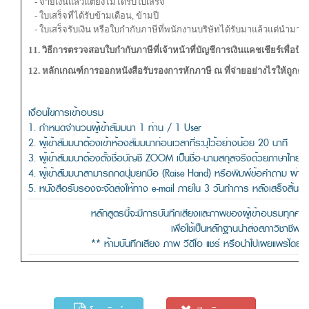
- จ่ายเงินแล้วแต่ยังไม่ได้รับใบเสร็จ
- ใบเสร็จที่ได้รับข้ามเดือน, ข้ามปี
- ใบเสร็จรับเงิน หรือใบกำกับภาษีที่พนักงานบริษัทได้รับมาแล้วแต่นำมาให้
11. วิธีการตรวจสอบใบกำกับภาษีที่เจ้าหน้าที่บัญชีการเงินแคชเชียร์เพื่อป้
12. หลักเกณฑ์การออกหนังสือรับรองการหักภาษี ณ ที่จ่ายอย่างไรให้ถูกต้อ
เงื่อนไขการเข้าอบรม
1. กำหนดจำนวนผู้เข้าสัมมนา 1 ท่าน / 1 User
2. ผู้เข้าสัมมนาต้องเข้าห้องสัมมนาก่อนเวลาที่ระบุไว้อย่างน้อย 20 นาที
3. ผู้เข้าสัมมนาต้องตั้งชื่อบัญชี ZOOM เป็นชื่อ-นามสกุลจริงด้วยภาษาไทย
4. ผู้เข้าสัมมนาสามารถกดปุ่มยกมือ (Raise Hand) หรือพิมพ์ข้อคำถาม ผ่า
5. หนังสือรับรองจะจัดส่งให้ทาง e-mail ภายใน 3 วันทำการ หลังเสร็จสิ้น
หลักสูตรนี้จะมีการบันทึกเสียงและภาพของผู้เข้าอบรมทุ
เพื่อใช้เป็นหลักฐานนําส่งสภาวิชาชีพบั
** ห้ามบันทึกเสียง ภาพ วีดีโอ แชร์ หรือนำไปเผยแพร่โดยเด