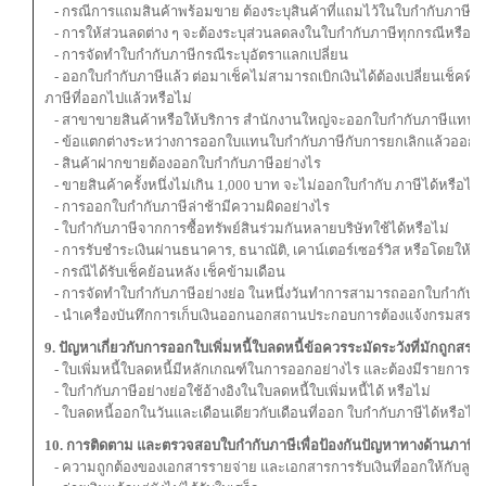
- กรณีการแถมสินค้าพร้อมขาย ต้องระบุสินค้าที่แถมไว้ในใบกำกับภาษีหร
- การให้ส่วนลดต่าง ๆ จะต้องระบุส่วนลดลงในใบกำกับภาษีทุกกรณีหรือไม
- การจัดทำใบกำกับภาษีกรณีระบุอัตราแลกเปลี่ยน
- ออกใบกำกับภาษีแล้ว ต่อมาเช็คไม่สามารถเบิกเงินได้ต้องเปลี่ยนเช็คท
ภาษีที่ออกไปแล้วหรือไม่
- สาขาขายสินค้าหรือให้บริการ สำนักงานใหญ่จะออกใบกำกับภาษีแทนได
- ข้อแตกต่างระหว่างการออกใบแทนใบกำกับภาษีกับการยกเลิกแล้วออกใ
- สินค้าฝากขายต้องออกใบกำกับภาษีอย่างไร
- ขายสินค้าครั้งหนึ่งไม่เกิน 1,000 บาท จะไม่ออกใบกำกับ ภาษีได้หรือไม่
- การออกใบกำกับภาษีล่าช้ามีความผิดอย่างไร
- ใบกำกับภาษีจากการซื้อทรัพย์สินร่วมกันหลายบริษัทใช้ได้หรือไม่
- การรับชำระเงินผ่านธนาคาร, ธนาณัติ, เคาน์เตอร์เซอร์วิส หรือโดยให้เคร
- กรณีได้รับเช็คย้อนหลัง เช็คข้ามเดือน
- การจัดทำใบกำกับภาษีอย่างย่อ ในหนึ่งวันทำการสามารถออกใบกำกับภ
- นำเครื่องบันทึกการเก็บเงินออกนอกสถานประกอบการต้องแจ้งกรมสรรพ
9. ปัญหาเกี่ยวกับการออกใบเพิ่มหนี้ใบลดหนี้ข้อควรระมัดระวังที่มักถูกสร
- ใบเพิ่มหนี้ใบลดหนี้มีหลักเกณฑ์ในการออกอย่างไร และต้องมีรายการใด
- ใบกำกับภาษีอย่างย่อใช้อ้างอิงในใบลดหนี้ใบเพิ่มหนี้ได้ หรือไม่
- ใบลดหนี้ออกในวันและเดือนเดียวกับเดือนที่ออก ใบกำกับภาษีได้หรือไม่
10. การติดตาม และตรวจสอบใบกำกับภาษีเพื่อป้องกันปัญหาทางด้านภาษี
- ความถูกต้องของเอกสารรายจ่าย และเอกสารการรับเงินที่ออกให้กับลูกค