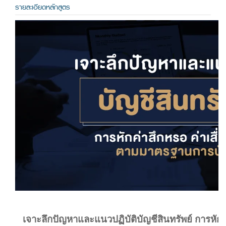
รายละเอียดหลักสูตร
เจาะลึกปัญหาและแนวปฏิบัติบัญชีสินทรัพย์ การหักค