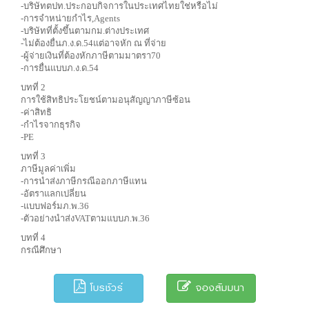
-บริษัทตปท.ประกอบกิจการในประเทศไทยใช่หรือไม่
-การจำหน่ายกำไร,Agents
-บริษัทที่ตั้งขึ้นตามกม.ต่างประเทศ
-ไม่ต้องยื่นภ.ง.ด.54แต่อาจหัก ณ ที่จ่าย
-ผู้จ่ายเงินที่ต้องหักภาษีตามมาตรา70
-การยื่นแบบภ.ง.ด.54
บทที่ 2
การใช้สิทธิประโยชน์ตามอนุสัญญาภาษีซ้อน
-ค่าสิทธิ
-กำไรจากธุรกิจ
-PE
บทที่ 3
ภาษีมูลค่าเพิ่ม
-การนำส่งภาษีกรณีออกภาษีแทน
-อัตราแลกเปลี่ยน
-แบบฟอร์มภ.พ.36
-ตัวอย่างนำส่งVATตามแบบภ.พ.36
บทที่ 4
กรณีศึกษา
โบรชัวร์
จองสัมมนา