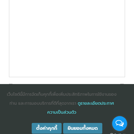
เว็บไซต์นี้มีการจัดเก็บคุกกี้เพื่อเพิ่มประสิทธิภาพในการใช้งานของ
ท่าน และการมอบบริการที่ดีที่สุดจากเรา
ดูรายละเอียดประกาศ
: InternetExplorer เวอร์ชั่น 10 ขึ้นไป
: Firefox เวอร์ชั่น
ความเป็นส่วนตัว
53 ขึ้นไป
: Chrome เวอร์ชั่น 58 ขึ้นไป
ตั้งค่าคุกกี้
ยินยอมทั้งหมด
COPYRIGHT ©2025
DHARMNITI SEMINAR AND TRAINING CO., LTD
ALL